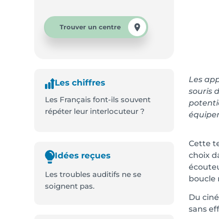
Trouver un centre
Les app
Les chiffres
souris 
Les Français font-ils souvent
potenti
répéter leur interlocuteur ?
équipem
Cette te
choix d
Idées reçues
écoute
Les troubles auditifs ne se
boucle
soignent pas.
Du ciné
sans eff