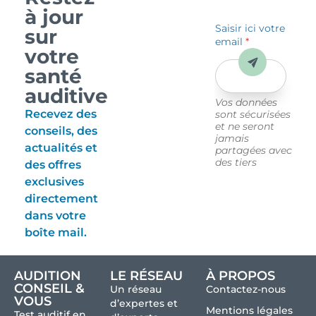
à jour
Saisir ici votre
sur
email
*
votre
Envoyer
santé
auditive
Vos données
Recevez des
sont sécurisées
et ne seront
conseils, des
jamais
actualités et
partagées avec
des tiers
des offres
exclusives
directement
dans votre
boîte mail.
AUDITION
LE RÉSEAU
À PROPOS
CONSEIL &
Un réseau
Contactez-nous
VOUS
d’expertes et
Mentions légales
Test auditif en