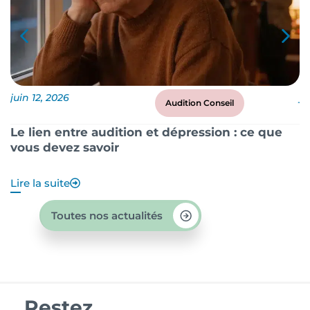
juin 12, 2026
ju
Audition Conseil
Le lien entre audition et dépression : ce que
P
vous devez savoir
?
Lire la suite
Li
Toutes nos actualités
Restez