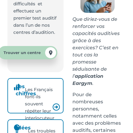
difficultés et
effectuez un
premier test auditif
Que diriez-vous de
dans l’un de nos
renforcer vos
centres d’audition.
capacités auditives
grâce à des
exercices? C’est en
Trouver un centre
tout cas la
promesse
séduisante de
l’
application
Eargym
.
Les
Les Français
chiffres
Pour de
font-ils
nombreuses
souvent
personnes,
répéter leur
notamment celles
interlocuteur
avec des problèmes
?
Idées
auditifs, certaines
Les troubles