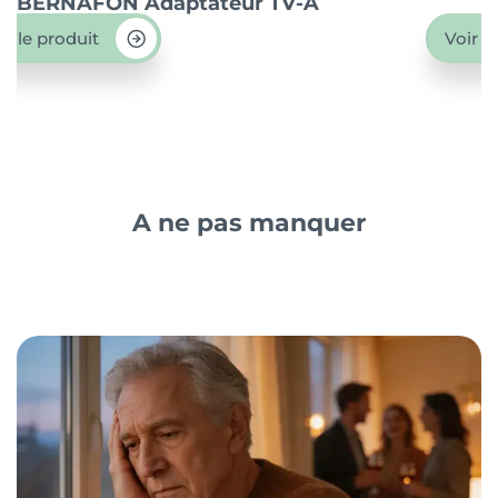
BERNAFON Adaptateur TV-A
O
ir le produit
Voir l
A ne pas manquer