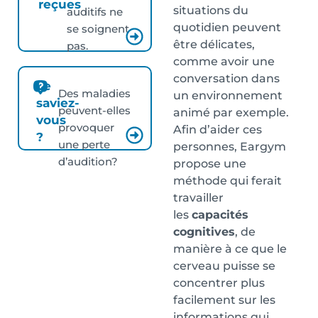
reçues
situations du
auditifs ne
quotidien peuvent
se soignent
être délicates,
pas.
comme avoir une
conversation dans
Le
Des maladies
un environnement
saviez-
peuvent-elles
animé par exemple.
vous
provoquer
Afin d’aider ces
?
une perte
personnes, Eargym
d’audition?
propose une
méthode qui ferait
travailler
les
capacités
cognitives
, de
manière à ce que le
cerveau puisse se
concentrer plus
facilement sur les
informations qui