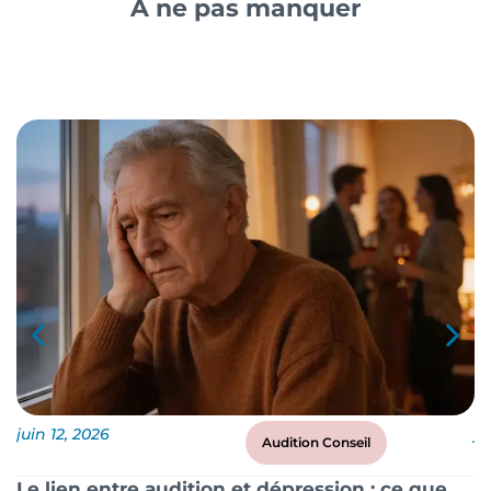
A ne pas manquer
juin 12, 2026
ju
Audition Conseil
Le lien entre audition et dépression : ce que
P