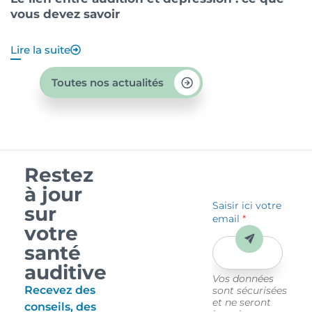
vous devez savoir
?
Lire la suite
Li
Toutes nos actualités
Restez
à jour
Saisir ici votre
sur
email
*
votre
Envoyer
santé
auditive
Vos données
Recevez des
sont sécurisées
et ne seront
conseils, des