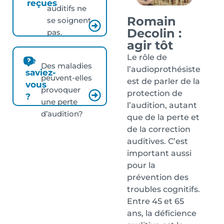
reçues
auditifs ne
Romain
se soignent
Decolin :
pas.
agir tôt
Le rôle de
Le
Des maladies
l’audioprothésiste
saviez-
peuvent-elles
est de parler de la
vous
provoquer
protection de
?
une perte
l’audition, autant
d’audition?
que de la perte et
de la correction
auditives. C’est
important aussi
pour la
prévention des
troubles cognitifs.
Entre 45 et 65
ans, la déficience