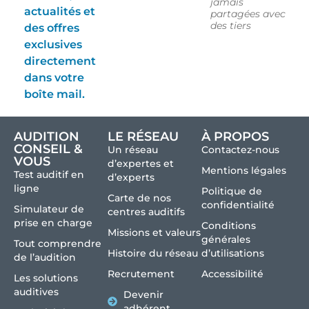
jamais
actualités et
partagées avec
des tiers
des offres
exclusives
directement
dans votre
boîte mail.
AUDITION
LE RÉSEAU
À PROPOS
CONSEIL &
Un réseau
Contactez-nous
VOUS
d’expertes et
Mentions légales
Test auditif en
d’experts
ligne
Politique de
Carte de nos
confidentialité
Simulateur de
centres auditifs
prise en charge
Conditions
Missions et valeurs
générales
Tout comprendre
Histoire du réseau
d’utilisations
de l’audition
Recrutement
Accessibilité
Les solutions
auditives
Devenir
adhérent