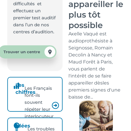
appareiller le
difficultés et
effectuez un
plus tôt
premier test auditif
possible
dans l’un de nos
centres d’audition.
Axelle Vaqué est
audioprothésiste à
Seignosse, Romain
Trouver un centre
Decolin à Nancy et
Maud Forêt à Paris,
vous parlent de
l'intérêt de se faire
appareiller dèsles
Les
Les Français
premiers signes d'une
chiffres
font-ils
baisse de...
souvent
répéter leur
interlocuteur
?
Idées
Les troubles