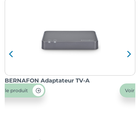
BERNAFON Adaptateur TV-A
O
ir le produit
Voir l