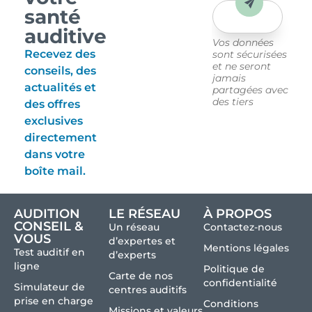
Envoyer
santé
auditive
Vos données
Recevez des
sont sécurisées
et ne seront
conseils, des
jamais
actualités et
partagées avec
des tiers
des offres
exclusives
directement
dans votre
boîte mail.
AUDITION
LE RÉSEAU
À PROPOS
CONSEIL &
Un réseau
Contactez-nous
VOUS
d’expertes et
Mentions légales
Test auditif en
d’experts
ligne
Politique de
Carte de nos
confidentialité
Simulateur de
centres auditifs
prise en charge
Conditions
Missions et valeurs