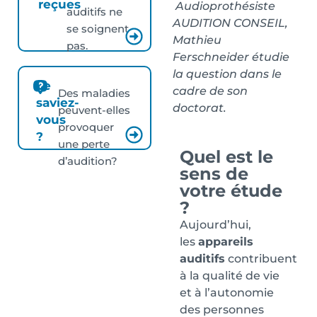
reçues
Audioprothésiste
auditifs ne
AUDITION CONSEIL,
se soignent
Mathieu
pas.
Ferschneider étudie
la question dans le
Le
cadre de son
Des maladies
saviez-
doctorat.
peuvent-elles
vous
provoquer
?
une perte
Quel est le
d’audition?
sens de
votre étude
?
Aujourd’hui,
les
appareils
auditifs
contribuent
à la qualité de vie
et à l’autonomie
des personnes