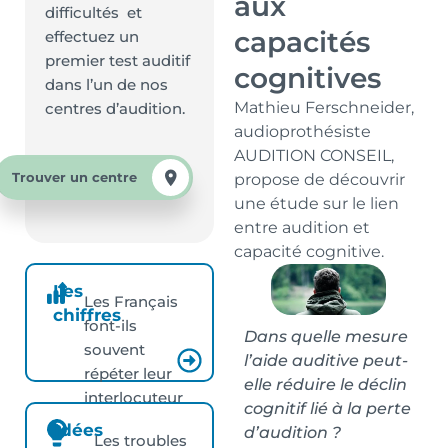
aux
difficultés et
capacités
effectuez un
premier test auditif
cognitives
dans l’un de nos
Mathieu Ferschneider,
centres d’audition.
audioprothésiste
AUDITION CONSEIL,
Trouver un centre
propose de découvrir
une étude sur le lien
entre audition et
capacité cognitive.
Les
Les Français
chiffres
font-ils
Dans quelle mesure
souvent
l’aide auditive peut-
répéter leur
elle réduire le déclin
interlocuteur
cognitif lié à la perte
?
Idées
d’audition ?
Les troubles