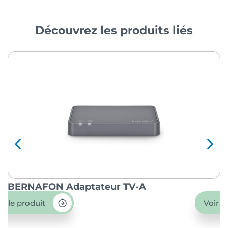
Découvrez les produits liés
BERNAFON Adaptateur TV-A
O
ir le produit
Voir l