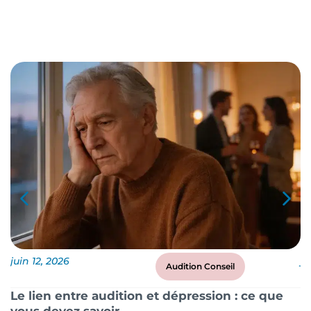
juin 12, 2026
ju
Audition Conseil
Le lien entre audition et dépression : ce que
P
vous devez savoir
?