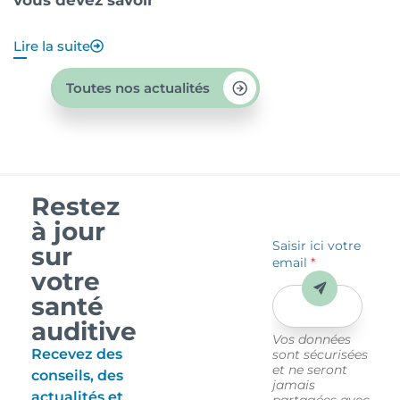
Lire la suite
Li
Toutes nos actualités
Restez
à jour
Saisir ici votre
sur
email
*
votre
Envoyer
santé
auditive
Vos données
Recevez des
sont sécurisées
et ne seront
conseils, des
jamais
actualités et
partagées avec