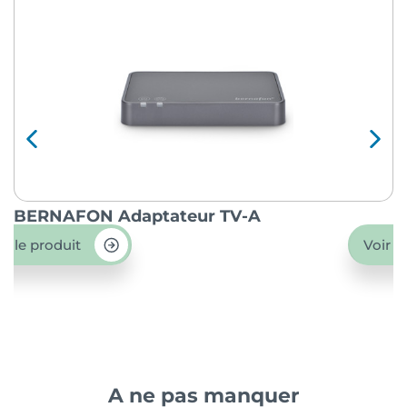
BERNAFON Adaptateur TV-A
O
ir le produit
Voir l
A ne pas manquer