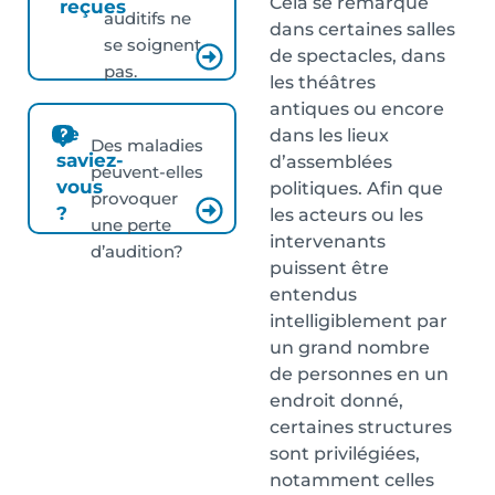
Cela se remarque
reçues
auditifs ne
dans certaines salles
se soignent
de spectacles, dans
pas.
les théâtres
antiques ou encore
Le
dans les lieux
Des maladies
saviez-
d’assemblées
peuvent-elles
vous
politiques. Afin que
provoquer
?
les acteurs ou les
une perte
intervenants
d’audition?
puissent être
entendus
intelligiblement par
un grand nombre
de personnes en un
endroit donné,
certaines structures
sont privilégiées,
notamment celles