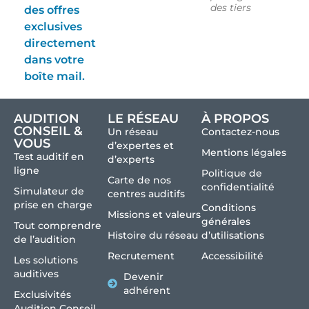
des tiers
des offres
exclusives
directement
dans votre
boîte mail.
AUDITION
LE RÉSEAU
À PROPOS
CONSEIL &
Un réseau
Contactez-nous
VOUS
d’expertes et
Mentions légales
Test auditif en
d’experts
ligne
Politique de
Carte de nos
confidentialité
Simulateur de
centres auditifs
prise en charge
Conditions
Missions et valeurs
générales
Tout comprendre
Histoire du réseau
d’utilisations
de l’audition
Recrutement
Accessibilité
Les solutions
auditives
Devenir
adhérent
Exclusivités
Audition Conseil