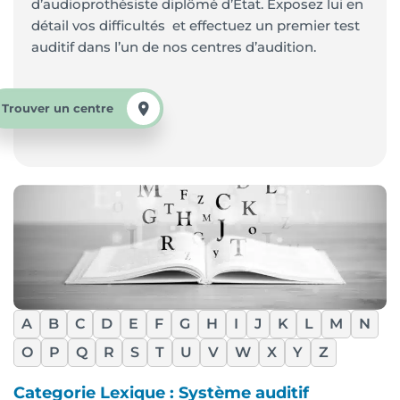
d’audioprothésiste diplômé d’Etat. Exposez lui en
détail vos difficultés et effectuez un premier test
auditif dans l’un de nos centres d’audition.
Trouver un centre
A
B
C
D
E
F
G
H
I
J
K
L
M
N
O
P
Q
R
S
T
U
V
W
X
Y
Z
Categorie Lexique : Système auditif