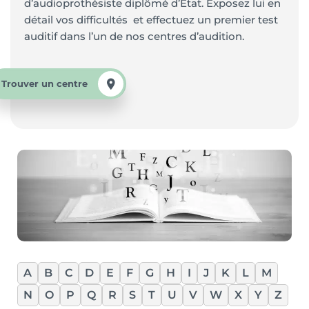
d’audioprothésiste diplômé d’Etat. Exposez lui en
détail vos difficultés et effectuez un premier test
auditif dans l’un de nos centres d’audition.
Trouver un centre
A
B
C
D
E
F
G
H
I
J
K
L
M
N
O
P
Q
R
S
T
U
V
W
X
Y
Z