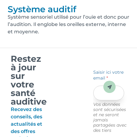
Système auditif
Système sensoriel utilisé pour l’ouïe et donc pour
l’audition. Il englobe les oreilles externe, interne
et moyenne.
Restez
à jour
Saisir ici votre
sur
email
*
votre
Envoyer
santé
auditive
Vos données
Recevez des
sont sécurisées
et ne seront
conseils, des
jamais
actualités et
partagées avec
des tiers
des offres