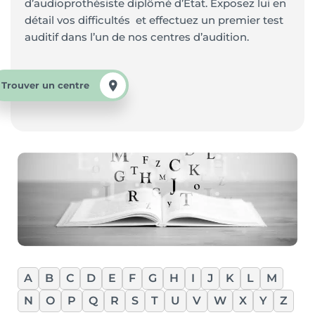
d’audioprothésiste diplômé d’Etat. Exposez lui en
détail vos difficultés et effectuez un premier test
auditif dans l’un de nos centres d’audition.
Trouver un centre
A
B
C
D
E
F
G
H
I
J
K
L
M
N
O
P
Q
R
S
T
U
V
W
X
Y
Z