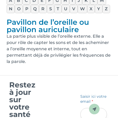
A
B
C
D
E
F
G
H
I
J
K
L
M
N
O
P
Q
R
S
T
U
V
W
X
Y
Z
Pavillon de l’oreille ou
pavillon auriculaire
La partie plus visible de l’oreille externe. Elle a
pour rôle de capter les sons et de les acheminer
a l’oreille moyenne et interne, tout en
permettant déjà de privilégier les fréquences de
la parole.
Restez
à jour
Saisir ici votre
sur
email
*
votre
Envoyer
santé