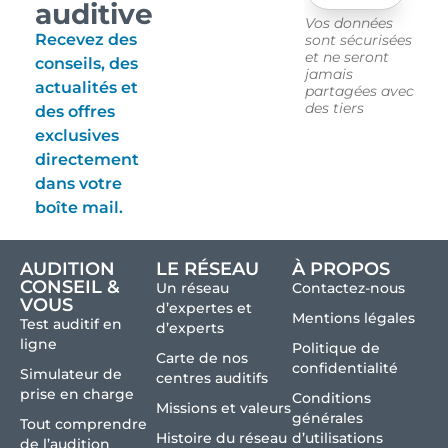
auditive
Vos données
Recevez des
sont sécurisées
et ne seront
conseils, des
jamais
actualités et
partagées avec
des tiers
des offres
exclusives
directement
dans votre
boîte mail.
AUDITION
LE RÉSEAU
À PROPOS
CONSEIL &
Un réseau
Contactez-nous
VOUS
d’expertes et
Mentions légales
Test auditif en
d’experts
ligne
Politique de
Carte de nos
confidentialité
Simulateur de
centres auditifs
prise en charge
Conditions
Missions et valeurs
générales
Tout comprendre
Histoire du réseau
d’utilisations
de l’audition