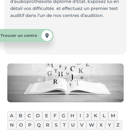
d’audioprothésiste diplômé d’Etat. Exposez lui en
détail vos difficultés et effectuez un premier test
auditif dans l’un de nos centres d’audition.
Trouver un centre
A
B
C
D
E
F
G
H
I
J
K
L
M
N
O
P
Q
R
S
T
U
V
W
X
Y
Z