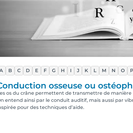
A
B
C
D
E
F
G
H
I
J
K
L
M
N
O
Conduction osseuse ou ostéoph
es os du crâne permettent de transmettre de manière nat
n entend ainsi par le conduit auditif, mais aussi par vib
nspirée pour des techniques d’aide.