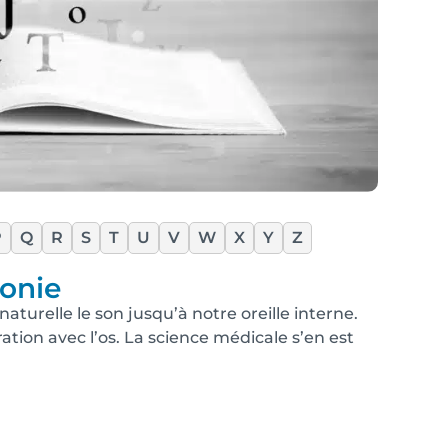
P
Q
R
S
T
U
V
W
X
Y
Z
onie
urelle le son jusqu’à notre oreille interne.
ration avec l’os. La science médicale s’en est