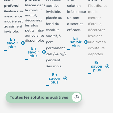
Placée dans
profond
auditive
solution
Plus discret
le conduit
Réalisé sur-
invisible,
idéale pour
que le
auditif,
mesure, ce
placée au
un port
contour
découvrez
modèle est
fond du
discret et
d’oreille,
les plus
quasiment
conduit
efficace.
découvrez
petits intra-
invisible.
auriculaires
auditif, à
les aides
En
En
disponibles.
savoir
port
auditives à
savoir
plus
plus
permanent,
écouteurs
En
savoir
24h /24, 7j/7
déportés.
plus
pendant
En
savoir
des mois.
plus
En
savoir
plus
Toutes les solutions auditives