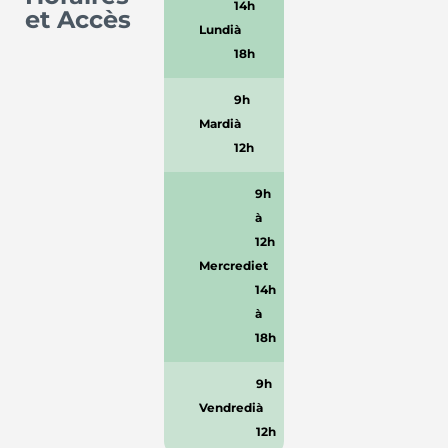
14h
et Accès
Lundi
à
18h
9h
Mardi
à
12h
9h
à
12h
Mercredi
et
14h
à
18h
9h
Vendredi
à
12h