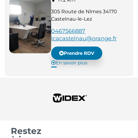
305 Route de Nîmes 34170
Castelnau-le-Lez
0467566887
lcacastelnau@orange.fr
Prendre RDV
En savoir plus
Restez