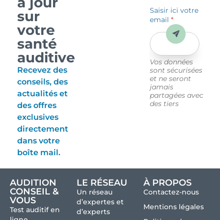
à jour
Saisir ici votre
sur
email
*
votre
Envoyer
santé
auditive
Vos données
Recevez des
sont sécurisées
et ne seront
conseils, des
jamais
actualités et
partagées avec
des tiers
des offres
exclusives
directement
dans votre
boîte mail.
AUDITION
LE RÉSEAU
À PROPOS
CONSEIL &
Un réseau
Contactez-nous
VOUS
d’expertes et
Mentions légales
Test auditif en
d’experts
ligne