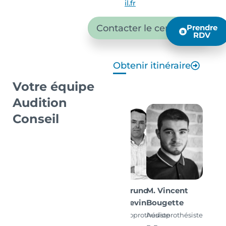
il.fr
Contacter le centre
Prendre
RDV
Obtenir itinéraire
Votre équipe
Audition
Conseil
M. Bruno
M. Vincent
Angevin
Bougette
Audioprothésiste
Audioprothésiste