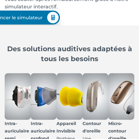
simulateur interactif.
ncer le simulateur
Des solutions auditives adaptées à
tous les besoins
Intra-
Intra-
Appareil
Contour
Micro-
auriculaire
auriculaire
Invisible
d'oreille
contour
semi
profond
d'oreille
Prothèse
Une