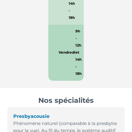
14h
-
18h
9h
-
12h
Vendredi
et
14h
-
18h
Nos spécialités
Presbyacousie
Phénomène naturel (comparable à la presbytie
pour la vue). Au fil du temps, le système auditif