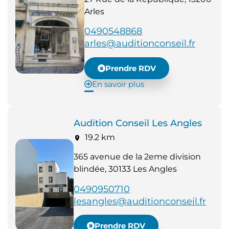
Arles
0490548868
arles@auditionconseil.fr
Prendre RDV
En savoir plus
Audition Conseil Les Angles
19.2 km
365 avenue de la 2eme division
blindée, 30133 Les Angles
0490950710
lesangles@auditionconseil.fr
Prendre RDV