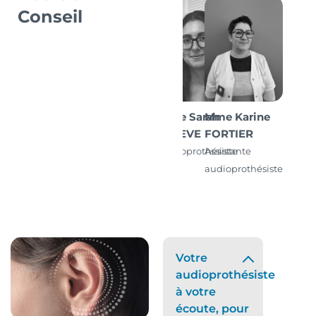
Conseil
Mme Sarah
Mme Karine
ESTEVE
FORTIER
Audioprothésiste
Assistante
D.E.
audioprothésiste
Votre
audioprothésiste
à votre
écoute, pour