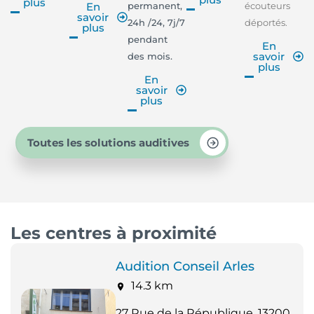
plus
permanent,
écouteurs
En
savoir
24h /24, 7j/7
déportés.
plus
pendant
En
savoir
des mois.
plus
En
savoir
plus
Toutes les solutions auditives
Les centres à proximité
Audition Conseil Arles
14.3 km
27 Rue de la République, 13200