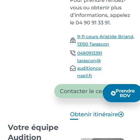
Pour prendre rendez-
vous ou obtenir plus
d’informations, appelez
le 04 90 91 33 91.
9-11 cours Aristide Briand,
13150 Tarascon
0490913391
tarascon@
auditionco
nseil.fr
Contacter le centre
Prendre
RDV
Obtenir itinéraire
Votre équipe
Audition