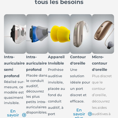
tous les besoins
Intra-
Intra-
Appareil
Contour
Micro-
auriculaire
auriculaire
Invisible
d'oreille
contour
semi
profond
d'oreille
Prothèse
Une
Placée dans
profond
auditive
solution
Plus discret
le conduit
Réalisé sur-
invisible,
idéale pour
que le
auditif,
mesure, ce
placée au
un port
contour
découvrez
modèle est
fond du
discret et
d’oreille,
les plus
quasiment
conduit
efficace.
découvrez
petits intra-
invisible.
auriculaires
auditif, à
les aides
En
En
disponibles.
savoir
port
auditives à
savoir
plus