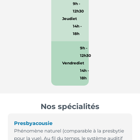
9h -
12h30
Jeudi
et
14h -
18h
9h -
12h30
Vendredi
et
14h -
18h
Nos spécialités
Presbyacousie
Phénomène naturel (comparable à la presbytie
pour la vue). Au fil du temps, le système auditif