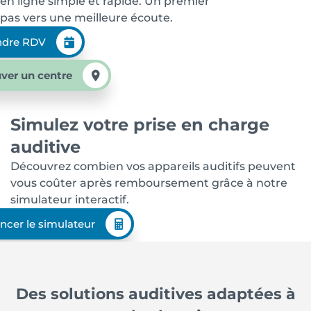
en ligne simple et rapide. Un premier
pas vers une meilleure écoute.
ndre RDV
ver un centre
Simulez votre prise en charge
auditive
Découvrez combien vos appareils auditifs peuvent
vous coûter après remboursement grâce à notre
simulateur interactif.
ncer le simulateur
Des solutions auditives adaptées à