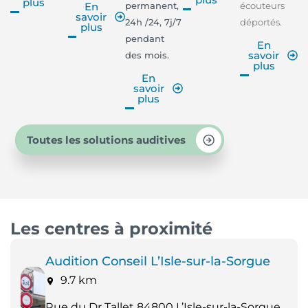
plus
permanent,
écouteurs
En
savoir
24h /24, 7j/7
déportés.
plus
pendant
En
savoir
des mois.
plus
En
savoir
plus
Toutes les solutions auditives
Les centres à proximité
Audition Conseil L’Isle-sur-la-Sorgue
9.7 km
Rue du Dr Tallet 84800 L’Isle-sur-la-Sorgue