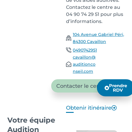
de vos aides auditives.
Contactez le centre au
04 90 74 29 51 pour plus
d’informations.
104 Avenue Gabriel Péri,
84300 Cavaillon
0490742951
cavaillon@
auditionco
nseil.com
Contacter le centre
Prendre
RDV
Obtenir itinéraire
Votre équipe
Audition