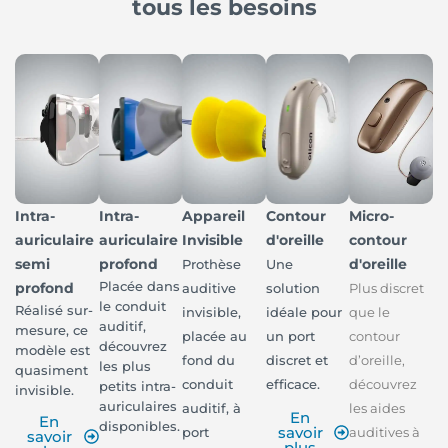
tous les besoins
Intra-
Intra-
Appareil
Contour
Micro-
auriculaire
auriculaire
Invisible
d'oreille
contour
semi
profond
d'oreille
Prothèse
Une
Placée dans
profond
auditive
solution
Plus discret
le conduit
Réalisé sur-
invisible,
idéale pour
que le
auditif,
mesure, ce
placée au
un port
contour
découvrez
modèle est
fond du
discret et
d’oreille,
les plus
quasiment
conduit
efficace.
découvrez
petits intra-
invisible.
auriculaires
auditif, à
les aides
En
En
disponibles.
savoir
port
auditives à
savoir
plus