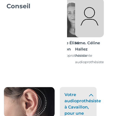
Conseil
Mme Élisa
Mme. Céline
Razon
Hallez
Audioprothésiste
Assistante
D.E.
audioprothésiste
Votre
audioprothésiste
à Cavaillon,
pour une