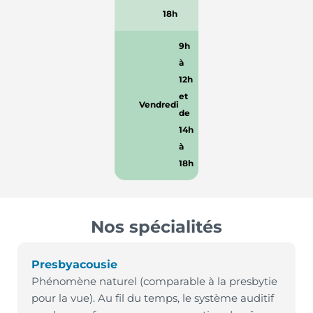
18h
9h
à
12h
et
Vendredi
de
14h
à
18h
Nos spécialités
Presbyacousie
Phénomène naturel (comparable à la presbytie
pour la vue). Au fil du temps, le système auditif