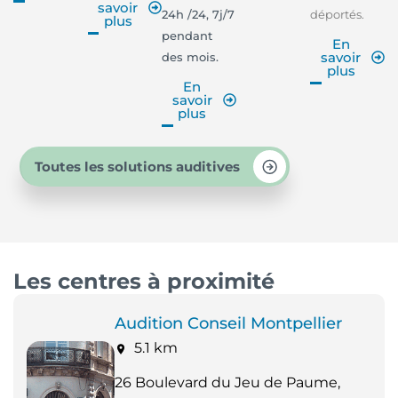
savoir
24h /24, 7j/7
déportés.
plus
pendant
En
savoir
des mois.
plus
En
savoir
plus
Toutes les solutions auditives
Les centres à proximité
Audition Conseil Montpellier
5.1 km
26 Boulevard du Jeu de Paume,