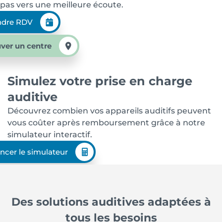
pas vers une meilleure écoute.
ndre RDV
ver un centre
Simulez votre prise en charge
auditive
Découvrez combien vos appareils auditifs peuvent
vous coûter après remboursement grâce à notre
simulateur interactif.
ncer le simulateur
Des solutions auditives adaptées à
tous les besoins