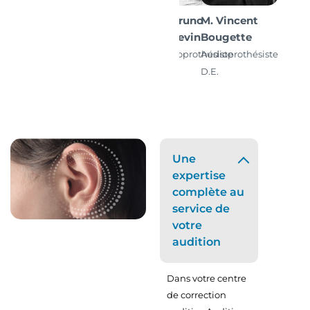
M. Bruno
M. Vincent
Angevin
Bougette
Audioprothésiste
Audioprothésiste
D.E.
D.E.
Une
expertise
complète au
service de
votre
audition
Dans votre centre
de correction