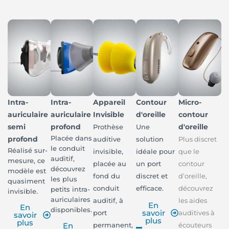
Intra-
Intra-
Appareil
Contour
Micro-
auriculaire
auriculaire
Invisible
d'oreille
contour
semi
profond
d'oreille
Prothèse
Une
Placée dans
profond
auditive
solution
Plus discret
le conduit
Réalisé sur-
invisible,
idéale pour
que le
auditif,
mesure, ce
placée au
un port
contour
découvrez
modèle est
fond du
discret et
d’oreille,
les plus
quasiment
conduit
efficace.
découvrez
petits intra-
invisible.
auriculaires
auditif, à
les aides
En
En
disponibles.
savoir
port
auditives à
savoir
plus
plus
permanent,
écouteurs
En