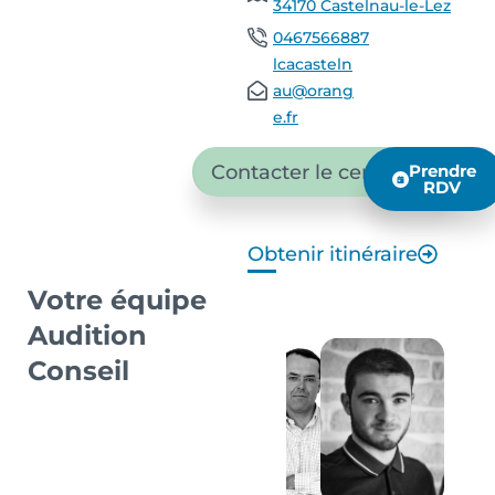
34170 Castelnau-le-Lez
0467566887
lcacasteln
au@orang
e.fr
Contacter le centre
Prendre
RDV
Obtenir itinéraire
Votre équipe
Audition
Conseil