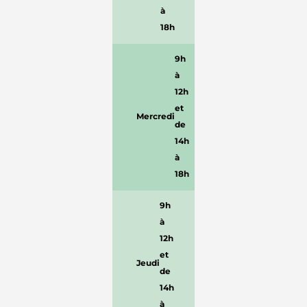
à
18h
9h
à
12h
et
Mercredi
de
14h
à
18h
9h
à
12h
et
Jeudi
de
14h
à