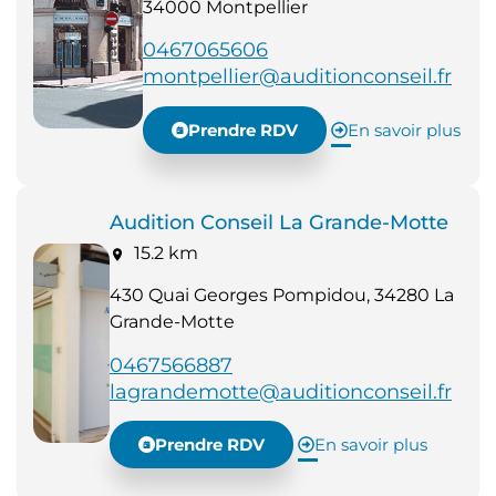
34000 Montpellier
0467065606
montpellier@auditionconseil.fr
Prendre RDV
En savoir plus
Audition Conseil La Grande-Motte
15.2 km
430 Quai Georges Pompidou, 34280 La
Grande-Motte
0467566887
lagrandemotte@auditionconseil.fr
Prendre RDV
En savoir plus