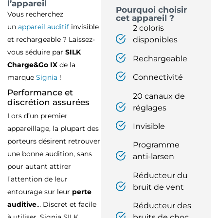
l’appareil
Pourquoi choisir
Vous recherchez
cet appareil ?
un
appareil auditif
invisible
2 coloris
et rechargeable ? Laissez-
disponibles
vous séduire par
SILK
Rechargeable
Charge&Go IX
de la
Connectivité
marque
Signia
!
Performance et
20 canaux de
discrétion assurées
réglages
Lors d’un premier
Invisible
appareillage, la plupart des
porteurs désirent retrouver
Programme
une bonne audition, sans
anti-larsen
pour autant attirer
Réducteur du
l’attention de leur
bruit de vent
entourage sur leur
perte
auditive
… Discret et facile
Réducteur des
bruits de choc
à utiliser, Signia SILK