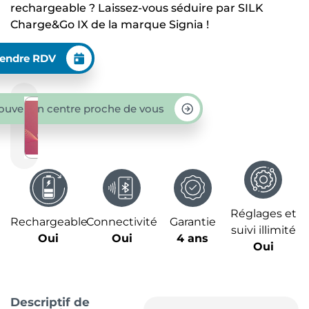
rechargeable ? Laissez-vous séduire par SILK
Charge&Go IX de la marque Signia !
endre RDV
ouver un centre proche de vous
Réglages et
Rechargeable
Connectivité
Garantie
suivi illimité
Oui
Oui
4 ans
Oui
Descriptif de