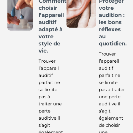
Comment
Protéger
choisir
votre
l’appareil
audition :
auditif
les bons
adapté à
réflexes
votre
au
style de
quotidien.
vie.
Trouver
Trouver
l’appareil
l’appareil
auditif
auditif
parfait ne
parfait ne
se limite
se limite
pas à traiter
pas à
une perte
traiter une
auditive il
perte
s’agit
auditive il
également
s’agit
de choisir
également
une