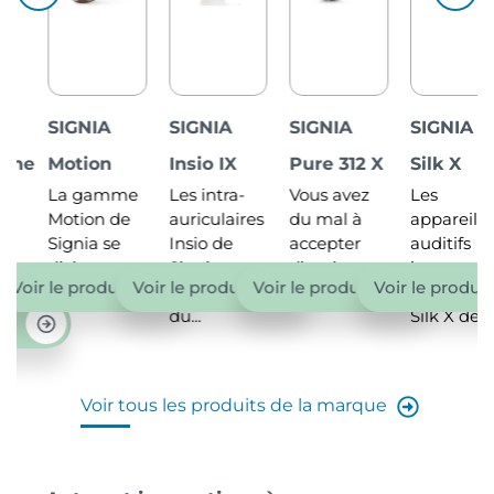
SIGNIA
SIGNIA
SIGNIA
SIGNIA
e
Motion
Insio IX
Pure 312 X
Silk X
La gamme
Les intra-
Vous avez
Les
Motion de
auriculaires
du mal à
appareils
Signia se
Insio de
accepter
auditifs
divise...
Signia
d’avoir...
intra-
ir le produit
Voir le produit
Voir le produit
Voir le produit
bénéficient
auriculaires
du...
Silk X de...
Voir tous les produits de la marque