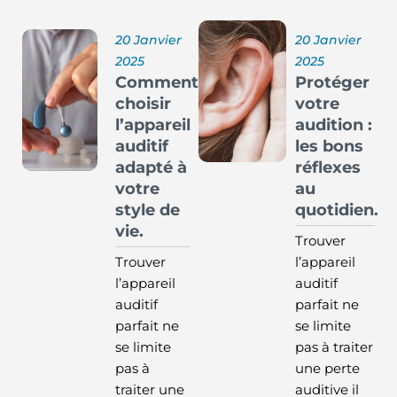
20 Janvier
20 Janvier
2025
2025
Comment
Protéger
choisir
votre
l’appareil
audition :
auditif
les bons
adapté à
réflexes
votre
au
style de
quotidien.
vie.
Trouver
Trouver
l’appareil
l’appareil
auditif
auditif
parfait ne
parfait ne
se limite
se limite
pas à traiter
pas à
une perte
traiter une
auditive il