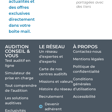
actualités et
partagées avec
des tiers
des offres
exclusives
directement
dans votre
boîte mail.
AUDITION
LE RÉSEAU
À PROPOS
CONSEIL &
Un réseau
Contactez-nous
VOUS
d’expertes et
Mentions légales
Test auditif en
d’experts
ligne
Politique de
Carte de nos
confidentialité
Simulateur de
centres auditifs
prise en charge
Conditions
Missions et valeurs
générales
Tout comprendre
Histoire du réseau
d’utilisations
de l’audition
Recrutement
Accessibilité
Les solutions
auditives
Devenir
adhérent
Exclusivités