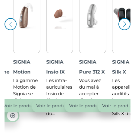
SIGNIA
SIGNIA
SIGNIA
SIGNIA
e
Motion
Insio IX
Pure 312 X
Silk X
La gamme
Les intra-
Vous avez
Les
Motion de
auriculaires
du mal à
appareils
Signia se
Insio de
accepter
auditifs
divise...
Signia
d’avoir...
intra-
ir le produit
Voir le produit
Voir le produit
Voir le produit
bénéficient
auriculaires
du...
Silk X de...