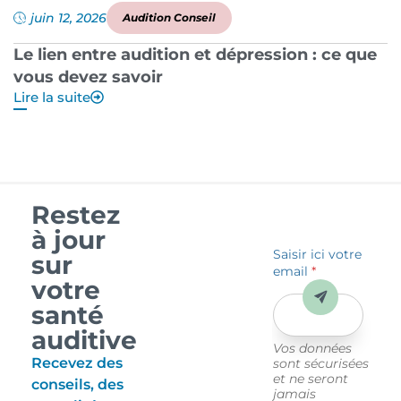
juin 12, 2026
Audition Conseil
Le lien entre audition et dépression : ce que
P
vous devez savoir
a
Lire la suite
Li
Restez
à jour
Saisir ici votre
sur
email
*
votre
Envoyer
santé
auditive
Vos données
Recevez des
sont sécurisées
et ne seront
conseils, des
jamais