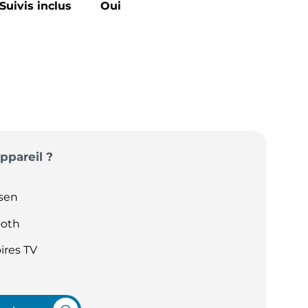
Suivis inclus
Oui
ppareil ?
sen
ooth
ires TV