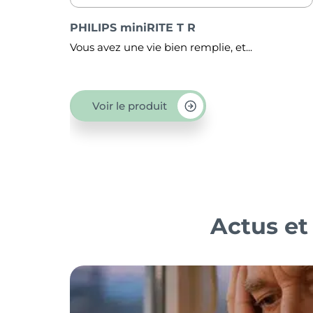
PHILIPS IIC intra-auriculaire
.
Petite et quasiment invisible, l’aide audit
IIC...
Voir le produit
Actus et