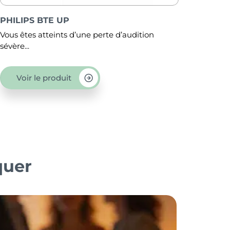
PHILIPS BTE PP
Vous recherchez un contour d’oreille puissant,
pour...
f
Voir le produit
quer