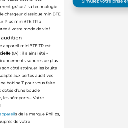
Simulez votre prise 
ement grâce à sa technologie
le chargeur classique miniBTE
ur Plus miniBTE TR à
ptée à votre mode de vie !
e audition
re appareil miniBTE TR est
cielle
(IA) : il a ainsi été «
nvironnements sonores de plus
 son côté atténuer les bruits
Adapté aux pertes auditives
e bobine T pour vous faire
x dotés d’une boucle
e, les aéroports… Votre
!
 appareil
s de la marque Philips,
auprès de votre