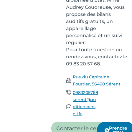
diplômée d’État, Mme
Audrey Coudreuse, vous
propose des bilans
auditifs gratuits, un
appareillage
personnalisé et un suivi
régulier.
Pour toute question ou
rendez-vous, contactez le
09 83 20 57 68.
Rue du Capitaine
Fourtier, 56460 Sérent
0983205768
serent@au
ditioncons
eil.fr
Contacter le centre
Prendre