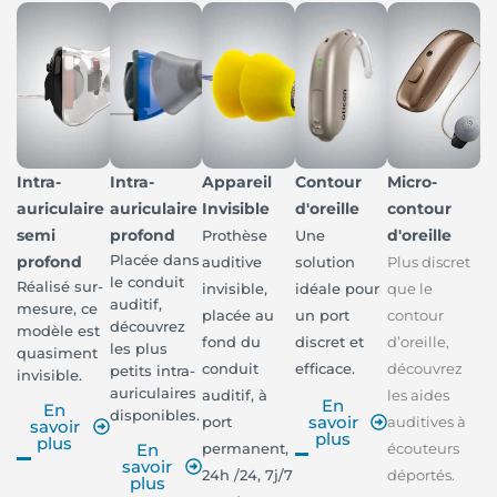
Intra-
Intra-
Appareil
Contour
Micro-
auriculaire
auriculaire
Invisible
d'oreille
contour
semi
profond
d'oreille
Prothèse
Une
Placée dans
profond
auditive
solution
Plus discret
le conduit
Réalisé sur-
invisible,
idéale pour
que le
auditif,
mesure, ce
placée au
un port
contour
découvrez
modèle est
fond du
discret et
d’oreille,
les plus
quasiment
conduit
efficace.
découvrez
petits intra-
invisible.
auriculaires
auditif, à
les aides
En
En
disponibles.
savoir
port
auditives à
savoir
plus
plus
permanent,
écouteurs
En
savoir
24h /24, 7j/7
déportés.
plus