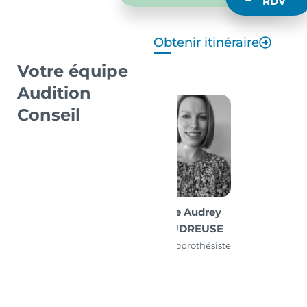
RDV
Obtenir itinéraire
Votre équipe
Audition
Conseil
Mme Audrey
COUDREUSE
Audioprothésiste
D.E.