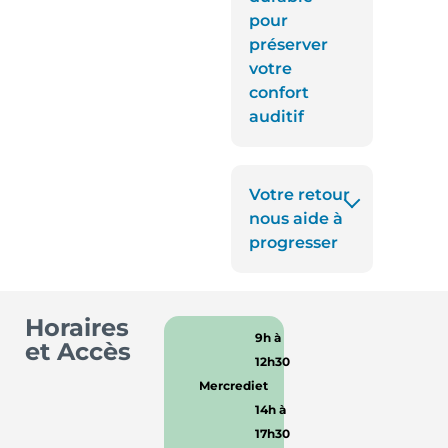
pour
préserver
votre
confort
auditif
Votre retour
nous aide à
progresser
Horaires
9h à
et Accès
12h30
Mercredi
et
14h à
17h30