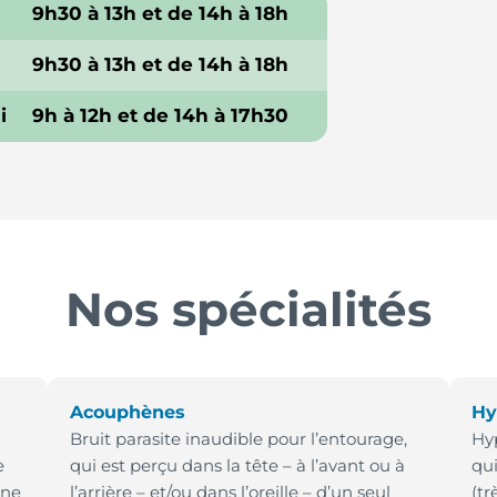
9h30 à 13h et de 14h à 18h
9h30 à 13h et de 14h à 18h
i
9h à 12h et de 14h à 17h30
Nos spécialités
Acouphènes
Hy
Bruit parasite inaudible pour l’entourage,
Hyp
e
qui est perçu dans la tête – à l’avant ou à
qui
une
l’arrière – et/ou dans l’oreille – d’un seul
(tr