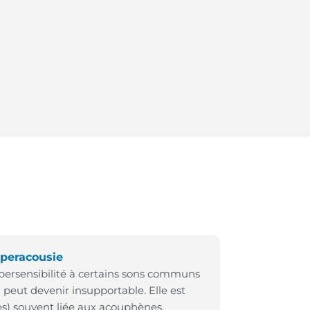
peracousie
ersensibilité à certains sons communs
 peut devenir insupportable. Elle est
ès) souvent liée aux acouphènes.