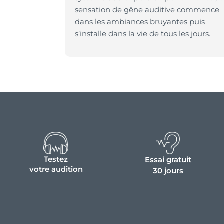
sensation de gêne auditive commence
dans les ambiances bruyantes puis
s’installe dans la vie de tous les jours.
Testez
Essai gratuit
votre audition
30 jours