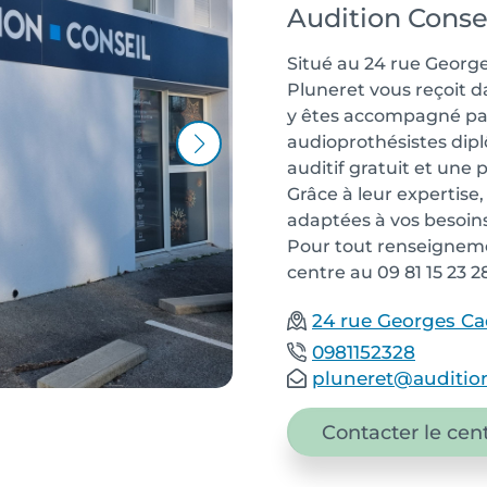
Audition Conse
Situé au 24 rue George
Pluneret vous reçoit 
y êtes accompagné pa
audioprothésistes dipl
auditif gratuit et une
Grâce à leur expertise,
adaptées à vos besoins
Pour tout renseigneme
centre au 09 81 15 23 2
24 rue Georges Ca
0981152328
pluneret@audition
Contacter le cen