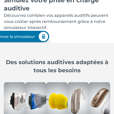
Simulez votre prise en charge
auditive
Découvrez combien vos appareils auditifs peuvent
vous coûter après remboursement grâce à notre
simulateur interactif.
ncer le simulateur
Des solutions auditives adaptées à
tous les besoins