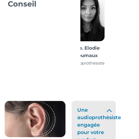
Conseil
Mme. Elodie
Dereumaux
Audioprothésiste
D.E.
Une
audioprothésiste
engagée
pour votre