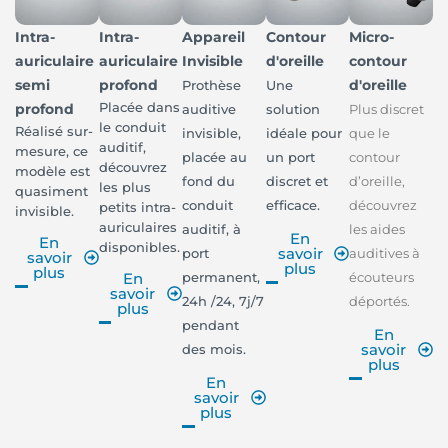
Intra-
Intra-
Appareil
Contour
Micro-
auriculaire
auriculaire
Invisible
d'oreille
contour
semi
profond
d'oreille
Prothèse
Une
Placée dans
profond
auditive
solution
Plus discret
le conduit
Réalisé sur-
invisible,
idéale pour
que le
auditif,
mesure, ce
placée au
un port
contour
découvrez
modèle est
fond du
discret et
d’oreille,
les plus
quasiment
conduit
efficace.
découvrez
petits intra-
invisible.
auriculaires
auditif, à
les aides
En
En
disponibles.
savoir
port
auditives à
savoir
plus
plus
permanent,
écouteurs
En
savoir
24h /24, 7j/7
déportés.
plus
pendant
En
savoir
des mois.
plus
En
savoir
plus