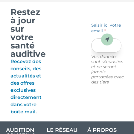
Restez
à jour
Saisir ici votre
sur
email
*
votre
Envoyer
santé
auditive
Vos données
Recevez des
sont sécurisées
et ne seront
conseils, des
jamais
actualités et
partagées avec
des tiers
des offres
exclusives
directement
dans votre
boîte mail.
AUDITION
LE RÉSEAU
À PROPOS