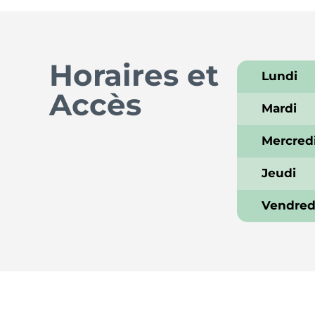
Horaires et
Lundi
Accès
Mardi
Mercred
Jeudi
Vendred