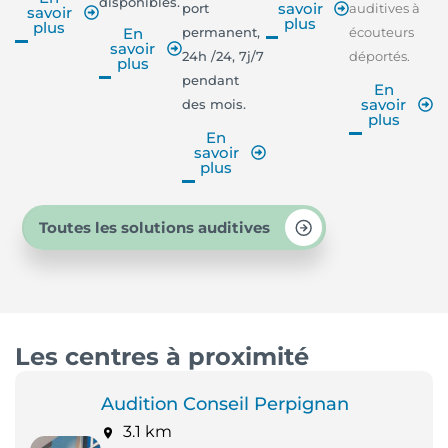
disponibles.
savoir
port
auditives à
savoir
plus
plus
permanent,
écouteurs
En
savoir
24h /24, 7j/7
déportés.
plus
pendant
En
savoir
des mois.
plus
En
savoir
plus
Toutes les solutions auditives
Les centres à proximité
Audition Conseil Perpignan
3.1 km