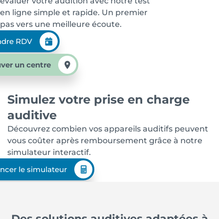
évaluer votre audition avec notre test
en ligne simple et rapide. Un premier
pas vers une meilleure écoute.
ndre RDV
ver un centre
Simulez votre prise en charge
auditive
Découvrez combien vos appareils auditifs peuvent
vous coûter après remboursement grâce à notre
simulateur interactif.
ncer le simulateur
Des solutions auditives adaptées à