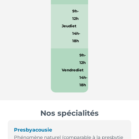
9h-
12h
Jeudi
et
14h-
18h
9h-
12h
Vendredi
et
14h-
18h
Nos spécialités
Presbyacousie
Phénomène naturel (comparable à la presbytie