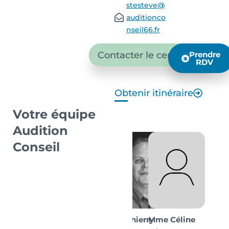
stesteve@
auditionco
nseil66.fr
Contacter le centre
Prendre
RDV
Obtenir itinéraire
Votre équipe
Audition
Conseil
M. Thierry
Mme Céline