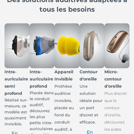
tous les besoins
Intra-
Intra-
Appareil
Contour
Micro-
auriculaire
auriculaire
Invisible
d'oreille
contour
semi
profond
d'oreille
Prothèse
Une
Placée dans
profond
auditive
solution
Plus discret
le conduit
Réalisé sur-
invisible,
idéale pour
que le
auditif,
mesure, ce
placée au
un port
contour
découvrez
modèle est
fond du
discret et
d’oreille,
les plus
quasiment
conduit
efficace.
découvrez
petits intra-
invisible.
auriculaires
auditif, à
les aides
En
En