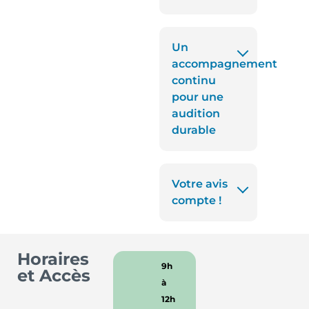
Un
accompagnement
continu
pour une
audition
durable
Votre avis
compte !
Horaires
9h
et Accès
à
12h