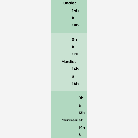
Lundi
et
14h
à
18h
9h
à
12h
Mardi
et
14h
à
18h
9h
à
12h
Mercredi
et
14h
à