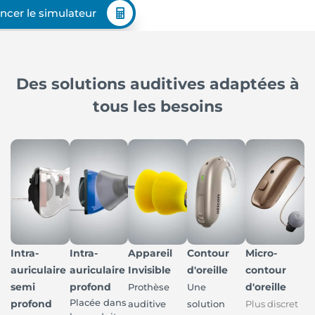
ncer le simulateur
Des solutions auditives adaptées à
tous les besoins
Intra-
Intra-
Appareil
Contour
Micro-
auriculaire
auriculaire
Invisible
d'oreille
contour
semi
profond
d'oreille
Prothèse
Une
Placée dans
profond
auditive
solution
Plus discret