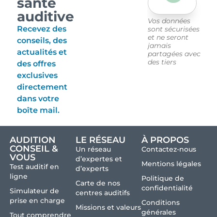
santé
auditive
Vos données
Recevez des
sont sécurisées
et ne seront
conseils, des
jamais
actualités et
partagées avec
des tiers
des offres
exclusives
directement
dans votre
boîte mail.
AUDITION
LE RÉSEAU
À PROPOS
CONSEIL &
Un réseau
Contactez-nous
VOUS
d’expertes et
Mentions légales
Test auditif en
d’experts
ligne
Politique de
Carte de nos
confidentialité
Simulateur de
centres auditifs
prise en charge
Conditions
Missions et valeurs
générales
Tout comprendre