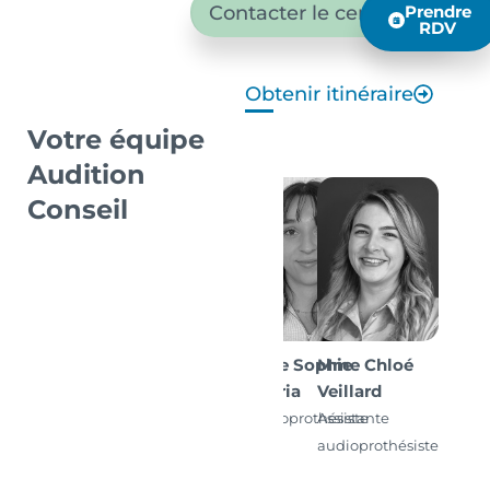
Contacter le centre
Prendre
RDV
Obtenir itinéraire
Votre équipe
Audition
Conseil
Mme Sophie
Mme Chloé
Sudria
Veillard
Audioprothésiste
Assistante
D.E.
audioprothésiste