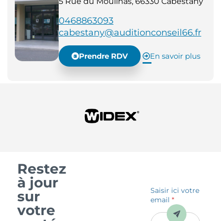
5 Rue du Moulinas, 66330 Cabestany
0468863093
cabestany@auditionconseil66.fr
Prendre RDV
En savoir plus
Restez
à jour
Saisir ici votre
sur
email
*
votre
Envoyer