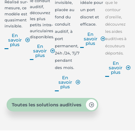
le conduit
Réalisé sur-
invisible,
idéale pour
que le
auditif,
mesure, ce
placée au
un port
contour
découvrez
modèle est
fond du
discret et
d’oreille,
les plus
quasiment
conduit
efficace.
découvrez
petits intra-
invisible.
auriculaires
auditif, à
les aides
En
En
disponibles.
savoir
port
auditives à
savoir
plus
plus
permanent,
écouteurs
En
savoir
24h /24, 7j/7
déportés.
plus
pendant
En
savoir
des mois.
plus
En
savoir
plus
Toutes les solutions auditives