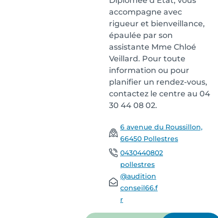
Diplômée d’État, vous
accompagne avec
rigueur et bienveillance,
épaulée par son
assistante Mme Chloé
Veillard. Pour toute
information ou pour
planifier un rendez-vous,
contactez le centre au 04
30 44 08 02.
6 avenue du Roussillon,
66450 Pollestres
0430440802
pollestres
@audition
conseil66.f
r