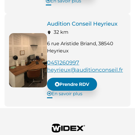
En savoir plus
Audition Conseil Heyrieux
32 km
6 rue Aristide Briand, 38540
Heyrieux
0451260997
heyrieux@auditionconseil.fr
Prendre RDV
En savoir plus