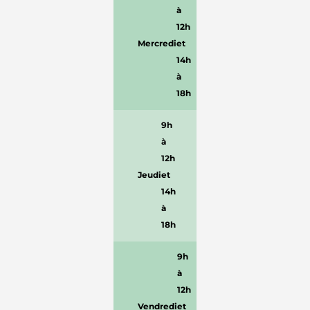
à
12h
Mercredi
et
14h
à
18h
9h
à
12h
Jeudi
et
14h
à
18h
9h
à
12h
Vendredi
et