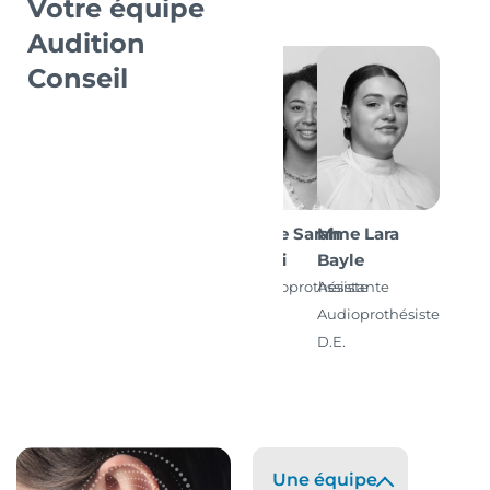
Votre équipe
Audition
Conseil
Mme Sarah
Mme Lara
Koffi
Bayle
Audioprothésiste
Assistante
D.E.
Audioprothésiste
D.E.
Une équipe