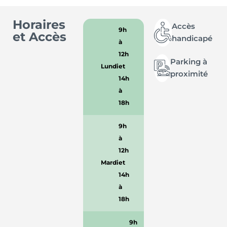
Horaires
Accès
9h
et Accès
handicapé
à
12h
Parking à
Lundi
et
proximité
14h
à
18h
9h
à
12h
Mardi
et
14h
à
18h
9h