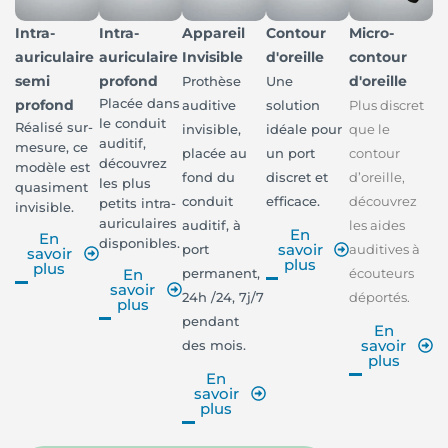
Intra-
Intra-
Appareil
Contour
Micro-
auriculaire
auriculaire
Invisible
d'oreille
contour
semi
profond
d'oreille
Prothèse
Une
Placée dans
profond
auditive
solution
Plus discret
le conduit
Réalisé sur-
invisible,
idéale pour
que le
auditif,
mesure, ce
placée au
un port
contour
découvrez
modèle est
fond du
discret et
d’oreille,
les plus
quasiment
conduit
efficace.
découvrez
petits intra-
invisible.
auriculaires
auditif, à
les aides
En
En
disponibles.
savoir
port
auditives à
savoir
plus
plus
permanent,
écouteurs
En
savoir
24h /24, 7j/7
déportés.
plus
pendant
En
savoir
des mois.
plus
En
savoir
plus