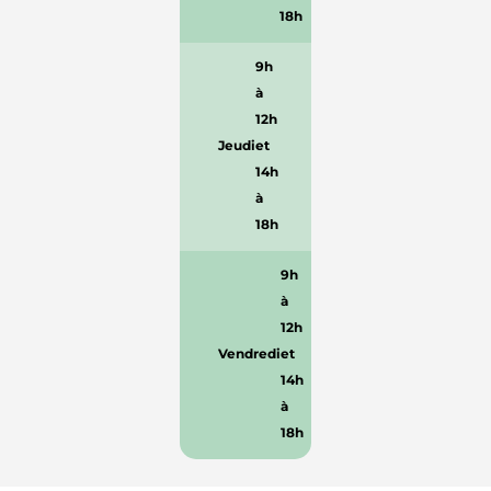
18h
9h
à
12h
Jeudi
et
14h
à
18h
9h
à
12h
Vendredi
et
14h
à
18h