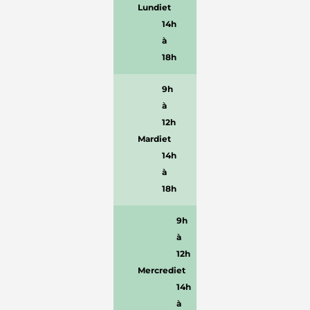
Lundi
et
14h
à
18h
9h
à
12h
Mardi
et
14h
à
18h
9h
à
12h
Mercredi
et
14h
à