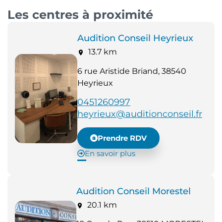
Les centres à proximité
Audition Conseil Heyrieux
13.7 km
6 rue Aristide Briand, 38540
Heyrieux
0451260997
heyrieux@auditionconseil.fr
Prendre RDV
En savoir plus
Audition Conseil Morestel
20.1 km