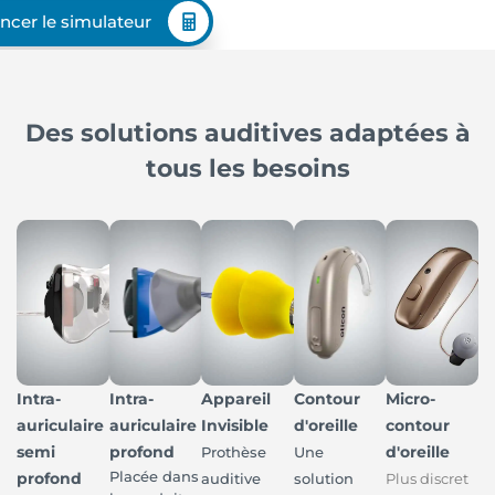
ncer le simulateur
Des solutions auditives adaptées à
tous les besoins
Intra-
Intra-
Appareil
Contour
Micro-
auriculaire
auriculaire
Invisible
d'oreille
contour
semi
profond
d'oreille
Prothèse
Une
Placée dans
profond
auditive
solution
Plus discret