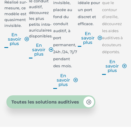
le conduit
Réalisé sur-
invisible,
idéale pour
que le
auditif,
mesure, ce
placée au
un port
contour
découvrez
modèle est
fond du
discret et
d’oreille,
les plus
quasiment
conduit
efficace.
découvrez
petits intra-
invisible.
auriculaires
auditif, à
les aides
En
En
disponibles.
savoir
port
auditives à
savoir
plus
plus
permanent,
écouteurs
En
savoir
24h /24, 7j/7
déportés.
plus
pendant
En
savoir
des mois.
plus
En
savoir
plus
Toutes les solutions auditives