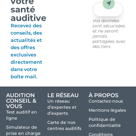
votre
Envoyer
santé
auditive
Vos données
Recevez des
sont sécurisées
et ne seront
conseils, des
jamais
actualités et
partagées avec
des tiers
des offres
exclusives
directement
dans votre
boîte mail.
AUDITION
LE RÉSEAU
À PROPOS
CONSEIL &
Un réseau
Contactez-nous
VOUS
d’expertes et
Mentions légales
Test auditif en
d’experts
ligne
Politique de
Carte de nos
confidentialité
Simulateur de
centres auditifs
prise en charge
Conditions