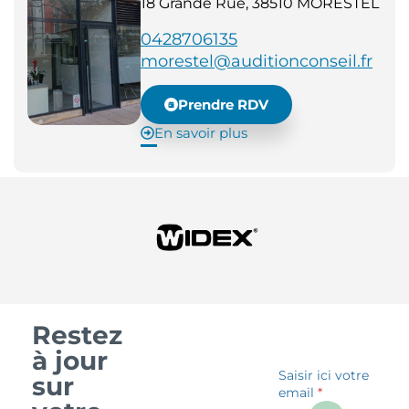
18 Grande Rue, 38510 MORESTEL
0428706135
morestel@auditionconseil.fr
Prendre RDV
En savoir plus
Restez
à jour
Saisir ici votre
sur
email
*