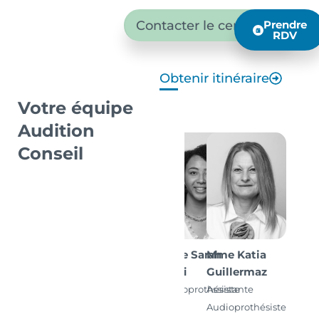
Contacter le centre
Prendre
RDV
Obtenir itinéraire
Votre équipe
Audition
Conseil
Mme Sarah
Mme Katia
Koffi
Guillermaz
Audioprothésiste
Assistante
D.E.
Audioprothésiste