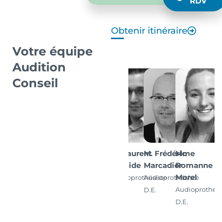
RDV
Obtenir itinéraire
Votre équipe
Audition
Conseil
M. Laurent
M. Frédéric
Mme
Bastide
Marcadier
Romanne
Morel
Audioprothésiste
Audioprothésiste
Audioprothési
D.E.
D.E.
D.E.