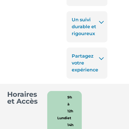
Un suivi
durable et
rigoureux
Partagez
votre
expérience
Horaires
9h
et Accès
à
12h
Lundi
et
14h