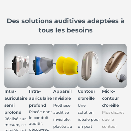
Des solutions auditives adaptées à
tous les besoins
Intra-
Intra-
Appareil
Contour
Micro-
auriculaire
auriculaire
Invisible
d'oreille
contour
semi
profond
d'oreille
Prothèse
Une
Placée dans
profond
auditive
solution
Plus discret
le conduit
Réalisé sur-
invisible,
idéale pour
que le
auditif,
mesure, ce
placée au
un port
contour
découvrez
modèle est