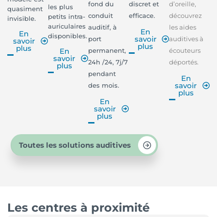
fond du
discret et
d’oreille,
les plus
quasiment
conduit
efficace.
découvrez
petits intra-
invisible.
auriculaires
auditif, à
les aides
En
En
disponibles.
savoir
port
auditives à
savoir
plus
plus
permanent,
écouteurs
En
savoir
24h /24, 7j/7
déportés.
plus
pendant
En
savoir
des mois.
plus
En
savoir
plus
Toutes les solutions auditives
Les centres à proximité