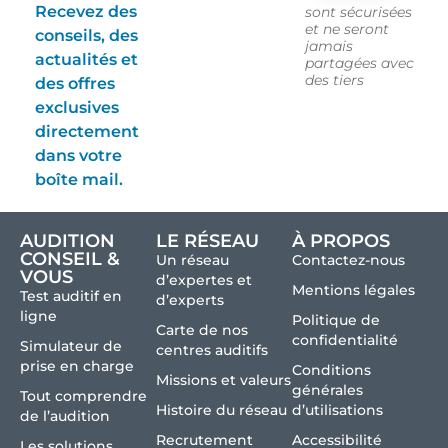
Recevez des
sont sécurisées
et ne seront
conseils, des
jamais
actualités et
partagées avec
des tiers
des offres
exclusives
directement
dans votre
boîte mail.
AUDITION
LE RÉSEAU
À PROPOS
CONSEIL &
Un réseau
Contactez-nous
VOUS
d’expertes et
Mentions légales
Test auditif en
d’experts
ligne
Politique de
Carte de nos
confidentialité
Simulateur de
centres auditifs
prise en charge
Conditions
Missions et valeurs
générales
Tout comprendre
Histoire du réseau
d’utilisations
de l’audition
Recrutement
Accessibilité
Les solutions