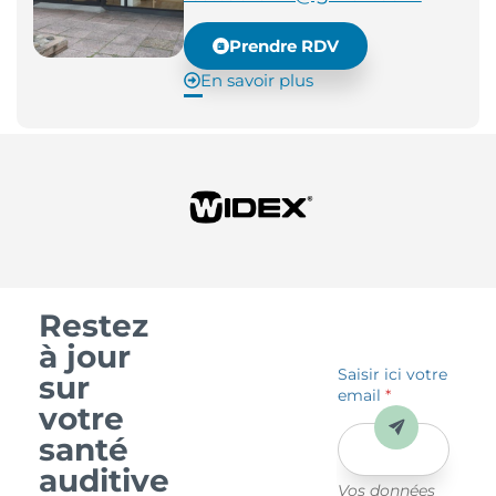
Prendre RDV
En savoir plus
Restez
à jour
Saisir ici votre
sur
email
*
votre
Envoyer
santé
auditive
Vos données