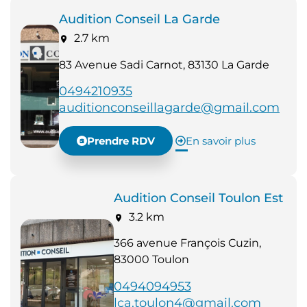
Audition Conseil La Garde
2.7 km
83 Avenue Sadi Carnot, 83130 La Garde
0494210935
auditionconseillagarde@gmail.com
Prendre RDV
En savoir plus
Audition Conseil Toulon Est
3.2 km
366 avenue François Cuzin,
83000 Toulon
0494094953
lca.toulon4@gmail.com