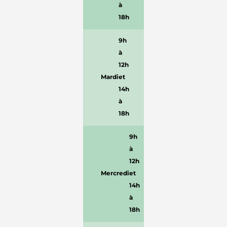
à
18h
9h
à
12h
Mardi
et
14h
à
18h
9h
à
12h
Mercredi
et
14h
à
18h