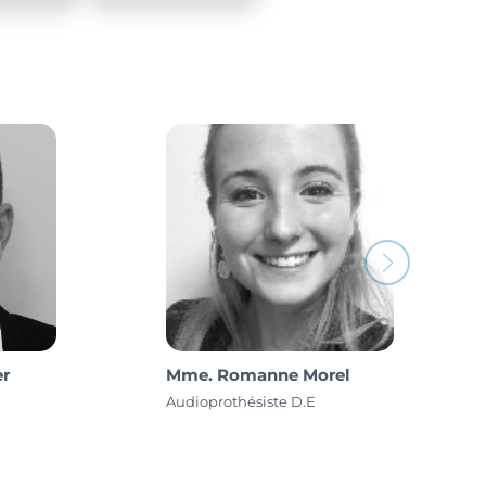
M. Frédéric Marcadier
Audioprothésiste D.E