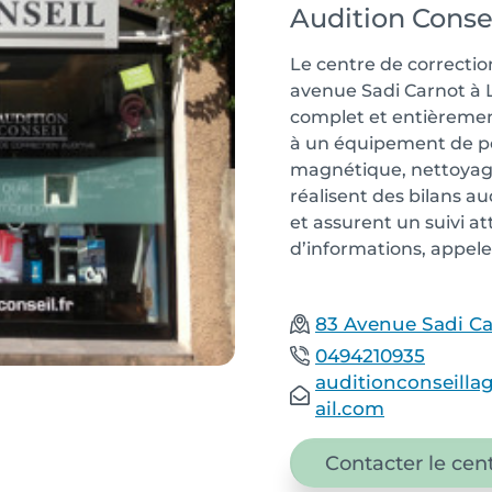
Audition Conse
Le centre de correctio
avenue Sadi Carnot à
complet et entièrement
à un équipement de po
magnétique, nettoyage
réalisent des bilans au
et assurent un suivi at
d’informations, appelez
83 Avenue Sadi Ca
0494210935
auditionconseill
ail.com
Contacter le cen