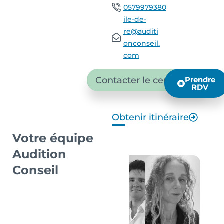
0579979380
ile-de-
re@auditi
onconseil.
com
Contacter le centre
Prendre
RDV
Obtenir itinéraire
Votre équipe
Audition
Conseil