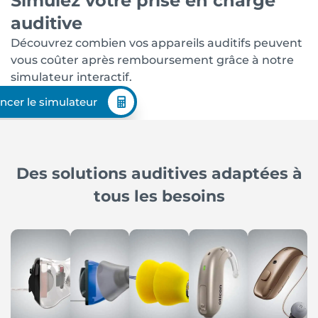
Simulez votre prise en charge
auditive
Découvrez combien vos appareils auditifs peuvent
vous coûter après remboursement grâce à notre
simulateur interactif.
ncer le simulateur
Des solutions auditives adaptées à
tous les besoins