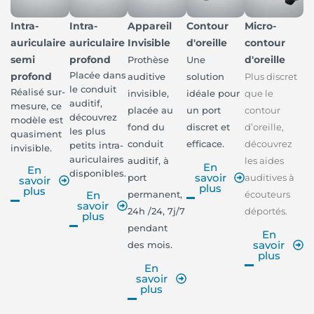
Intra-
Intra-
Appareil
Contour
Micro-
auriculaire
auriculaire
Invisible
d'oreille
contour
semi
profond
d'oreille
Prothèse
Une
Placée dans
profond
auditive
solution
Plus discret
le conduit
Réalisé sur-
invisible,
idéale pour
que le
auditif,
mesure, ce
placée au
un port
contour
découvrez
modèle est
fond du
discret et
d’oreille,
les plus
quasiment
conduit
efficace.
découvrez
petits intra-
invisible.
auriculaires
auditif, à
les aides
En
En
disponibles.
savoir
port
auditives à
savoir
plus
plus
permanent,
écouteurs
En
savoir
24h /24, 7j/7
déportés.
plus
pendant
En
savoir
des mois.
plus
En
savoir
plus