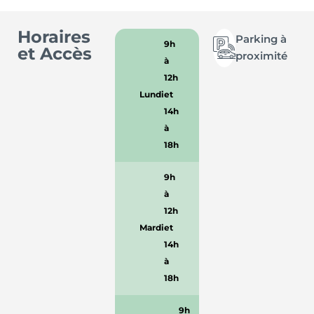
Horaires
Parking à
9h
et Accès
proximité
à
12h
Lundi
et
14h
à
18h
9h
à
12h
Mardi
et
14h
à
18h
9h