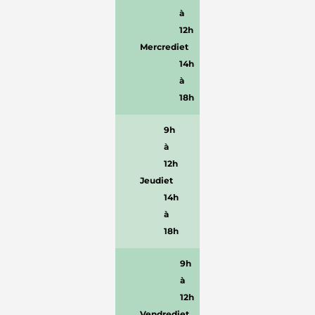
à
12h
Mercredi
et
14h
à
18h
9h
à
12h
Jeudi
et
14h
à
18h
9h
à
12h
Vendredi
et