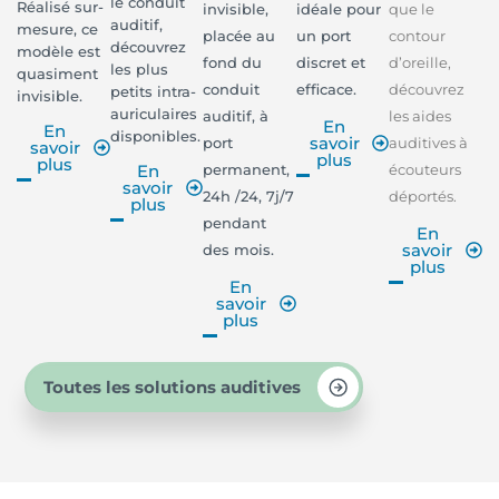
le conduit
Réalisé sur-
invisible,
idéale pour
que le
auditif,
mesure, ce
placée au
un port
contour
découvrez
modèle est
fond du
discret et
d’oreille,
les plus
quasiment
conduit
efficace.
découvrez
petits intra-
invisible.
auriculaires
auditif, à
les aides
En
En
disponibles.
savoir
port
auditives à
savoir
plus
plus
permanent,
écouteurs
En
savoir
24h /24, 7j/7
déportés.
plus
pendant
En
savoir
des mois.
plus
En
savoir
plus
Toutes les solutions auditives