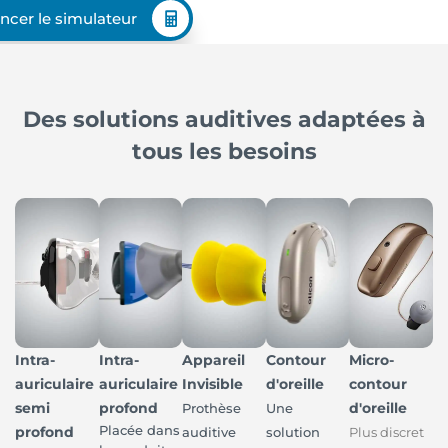
ncer le simulateur
Des solutions auditives adaptées à
tous les besoins
Intra-
Intra-
Appareil
Contour
Micro-
auriculaire
auriculaire
Invisible
d'oreille
contour
semi
profond
d'oreille
Prothèse
Une
Placée dans
profond
auditive
solution
Plus discret