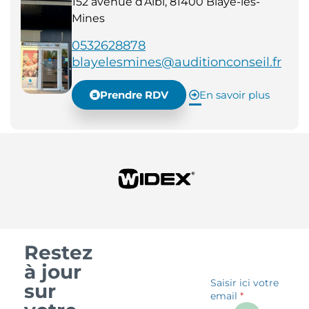
152 avenue d’Albi, 81400 Blaye-les-
Mines
0532628878
blayelesmines@auditionconseil.fr
Prendre RDV
En savoir plus
Restez
à jour
Saisir ici votre
sur
email
*