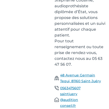
Stéphanie Cousinié,
audioprothésiste
diplômée d’État, vous
propose des solutions
personnalisées et un suivi
attentif pour chaque
patient.
Pour tout
renseignement ou toute
prise de rendez-vous,
contactez nous au 05 63
47 56 07.
48 Avenue Germain
Tequi, 81160 Saint-Juéry
0563475607
saintjuery
@audition
conseil.fr