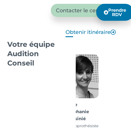
Contacter le centre
Prendre
RDV
Obtenir itinéraire
Votre équipe
Audition
Conseil
Mme
Stéphanie
Cousinié
Audioprothésiste