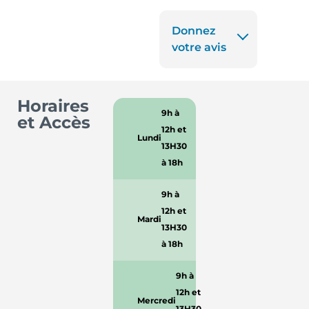
Donnez
votre avis
Horaires
9h à
et Accès
12h et
Lundi
13H30
à 18h
9h à
12h et
Mardi
13H30
à 18h
9h à
12h et
Mercredi
13H30