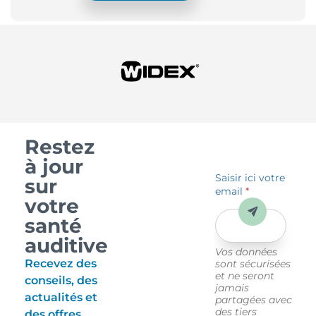
Restez
à jour
Saisir ici votre
sur
email
*
votre
Envoyer
santé
auditive
Vos données
Recevez des
sont sécurisées
et ne seront
conseils, des
jamais
actualités et
partagées avec
des tiers
des offres