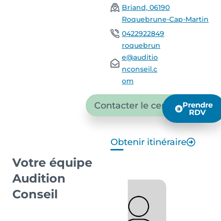
Briand, 06190
Roquebrune-Cap-Martin
0422922849
roquebrun
e@auditio
nconseil.c
om
Contacter le centre
Prendre
RDV
Obtenir itinéraire
Votre équipe
Audition
Conseil