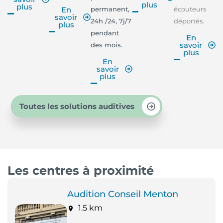
plus
plus
permanent,
écouteurs
En
savoir
24h /24, 7j/7
déportés.
plus
pendant
En
savoir
des mois.
plus
En
savoir
plus
Toutes les solutions auditives
Les centres à proximité
Audition Conseil Menton
1.5 km