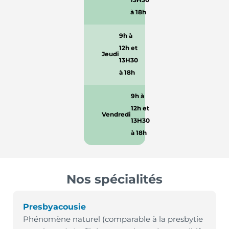
à 18h
9h à
12h et
Jeudi
13H30
à 18h
9h à
12h et
Vendredi
13H30
à 18h
Nos spécialités
Presbyacousie
Phénomène naturel (comparable à la presbytie