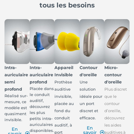
tous les besoins
Intra-
Intra-
Appareil
Contour
Micro-
auriculaire
auriculaire
Invisible
d'oreille
contour
semi
profond
d'oreille
Prothèse
Une
Placée dans
profond
auditive
solution
Plus discret
le conduit
Réalisé sur-
invisible,
idéale pour
que le
auditif,
mesure, ce
placée au
un port
contour
découvrez
modèle est
fond du
discret et
d’oreille,
les plus
quasiment
conduit
efficace.
découvrez
petits intra-
invisible.
auriculaires
auditif, à
les aides
En
En
disponibles.
savoir
port
auditives à
savoir