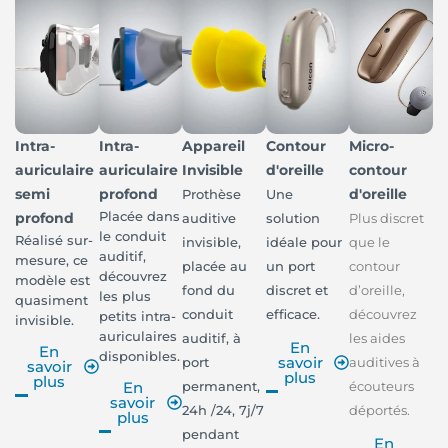
Intra-
Intra-
Appareil
Contour
Micro-
auriculaire
auriculaire
Invisible
d'oreille
contour
semi
profond
d'oreille
Prothèse
Une
Placée dans
profond
auditive
solution
Plus discret
le conduit
Réalisé sur-
invisible,
idéale pour
que le
auditif,
mesure, ce
placée au
un port
contour
découvrez
modèle est
fond du
discret et
d’oreille,
les plus
quasiment
conduit
efficace.
découvrez
petits intra-
invisible.
auriculaires
auditif, à
les aides
En
En
disponibles.
savoir
port
auditives à
savoir
plus
plus
permanent,
écouteurs
En
savoir
24h /24, 7j/7
déportés.
plus
pendant
En