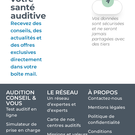
Envoyer
santé
auditive
Vos données
Recevez des
sont sécurisées
et ne seront
conseils, des
jamais
actualités et
partagées avec
des tiers
des offres
exclusives
directement
dans votre
boîte mail.
AUDITION
LE RÉSEAU
À PROPOS
CONSEIL &
Un réseau
Contactez-nous
VOUS
d’expertes et
Mentions légales
Test auditif en
d’experts
ligne
Politique de
Carte de nos
confidentialité
Simulateur de
centres auditifs
prise en charge
Conditions
Missions et valeurs