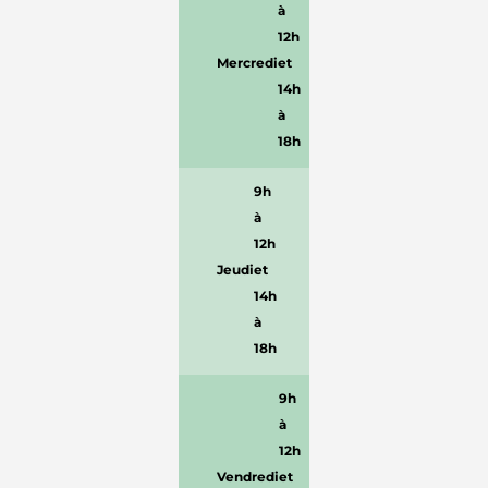
à
12h
Mercredi
et
14h
à
18h
9h
à
12h
Jeudi
et
14h
à
18h
9h
à
12h
Vendredi
et