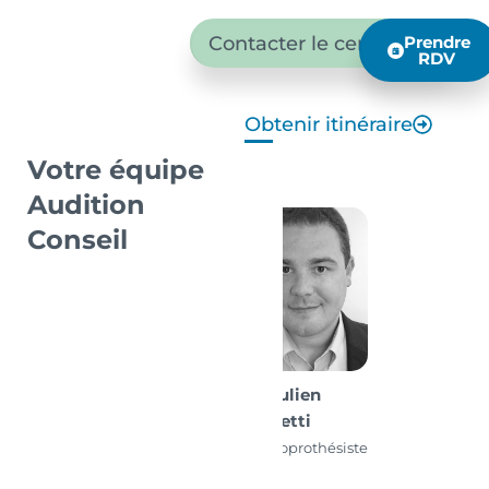
Contacter le centre
Prendre
RDV
Obtenir itinéraire
Votre équipe
Audition
Conseil
M. Julien
Luisetti
Audioprothésiste
D.E.