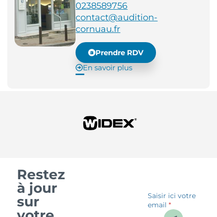
0238589756
contact@audition-
cornuau.fr
Prendre RDV
En savoir plus
Restez
à jour
Saisir ici votre
sur
email
*
votre