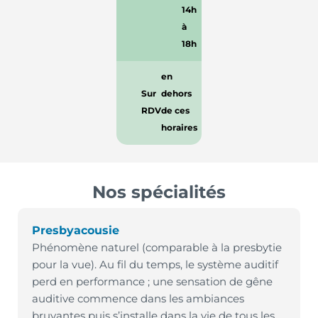
14h
à
18h
en
Sur
dehors
RDV
de ces
horaires
Nos spécialités
Presbyacousie
Phénomène naturel (comparable à la presbytie
pour la vue). Au fil du temps, le système auditif
perd en performance ; une sensation de gêne
auditive commence dans les ambiances
bruyantes puis s’installe dans la vie de tous les