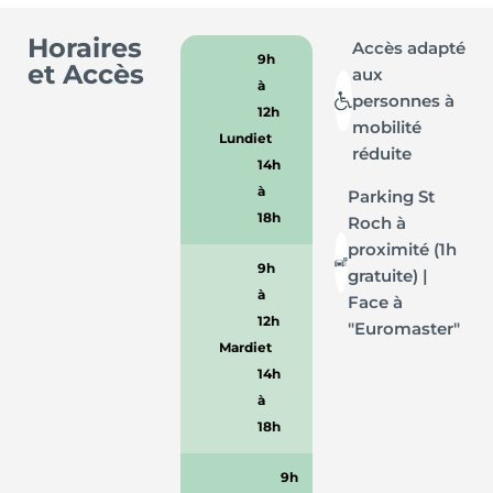
Horaires
Accès adapté
9h
et Accès
aux
à
personnes à
12h
mobilité
Lundi
et
réduite
14h
à
Parking St
18h
Roch à
proximité (1h
9h
gratuite) |
à
Face à
12h
"Euromaster"
Mardi
et
14h
à
18h
9h