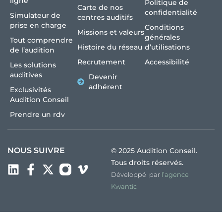
ligne
Politique de
Carte de nos
confidentialité
Simulateur de
centres auditifs
prise en charge
Conditions
Missions et valeurs
générales
Tout comprendre
Histoire du réseau
d’utilisations
de l’audition
Recrutement
Accessibilité
Les solutions
auditives
Devenir
adhérent
Exclusivités
Audition Conseil
Prendre un rdv
NOUS SUIVRE
© 2025 Audition Conseil.
Tous droits réservés.
Développé par
l’agence
Kwantic