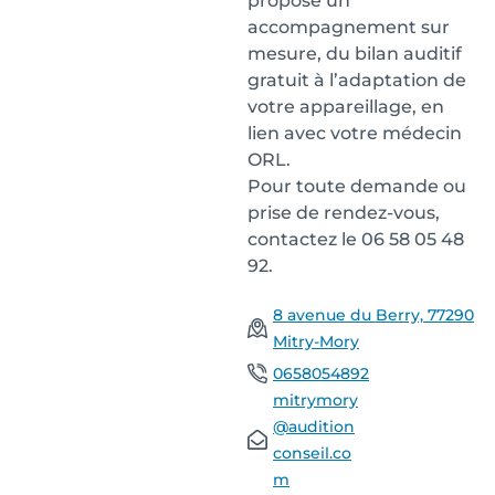
propose un
accompagnement sur
mesure, du bilan auditif
gratuit à l’adaptation de
votre appareillage, en
lien avec votre médecin
ORL.
Pour toute demande ou
prise de rendez-vous,
contactez le 06 58 05 48
92.
8 avenue du Berry, 77290
Mitry-Mory
0658054892
mitrymory
@audition
conseil.co
m