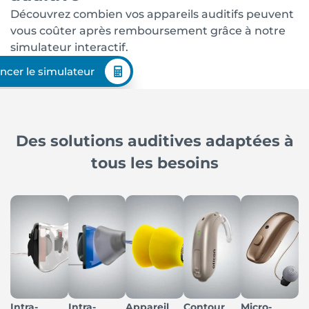
Découvrez combien vos appareils auditifs peuvent
vous coûter après remboursement grâce à notre
simulateur interactif.
ncer le simulateur
Des solutions auditives adaptées à
tous les besoins
Intra-
Intra-
Appareil
Contour
Micro-