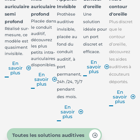
auriculaire
auriculaire
Invisible
d'oreille
contour
semi
profond
d'oreille
Prothèse
Une
Placée dans
profond
auditive
solution
Plus discret
le conduit
Réalisé sur-
invisible,
idéale pour
que le
auditif,
mesure, ce
placée au
un port
contour
découvrez
modèle est
fond du
discret et
d’oreille,
les plus
quasiment
conduit
efficace.
découvrez
petits intra-
invisible.
auriculaires
auditif, à
les aides
En
En
disponibles.
savoir
port
auditives à
savoir
plus
plus
permanent,
écouteurs
En
savoir
24h /24, 7j/7
déportés.
plus
pendant
En
savoir
des mois.
plus
En
savoir
plus
Toutes les solutions auditives