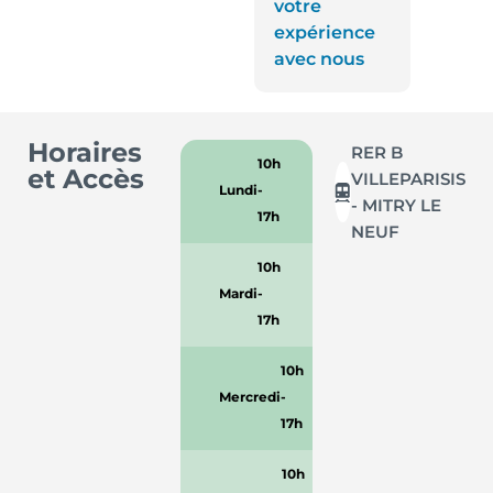
votre
expérience
avec nous
Horaires
RER B
10h
et Accès
VILLEPARISIS
Lundi
-
- MITRY LE
17h
NEUF
10h
Mardi
-
17h
10h
Mercredi
-
17h
10h