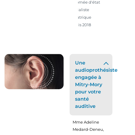
Diplômée d'état
Spécialiste
pédiatrique
depuis 2018
Une
audioprothésiste
engagée à
Mitry-Mory
pour votre
santé
auditive
Mme Adeline
Medard-Deneu,