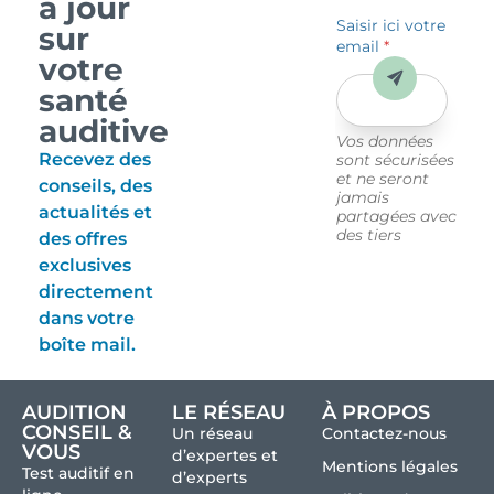
à jour
Saisir ici votre
sur
email
*
votre
Envoyer
santé
auditive
Vos données
Recevez des
sont sécurisées
et ne seront
conseils, des
jamais
actualités et
partagées avec
des tiers
des offres
exclusives
directement
dans votre
boîte mail.
AUDITION
LE RÉSEAU
À PROPOS
CONSEIL &
Un réseau
Contactez-nous
VOUS
d’expertes et
Mentions légales
Test auditif en
d’experts