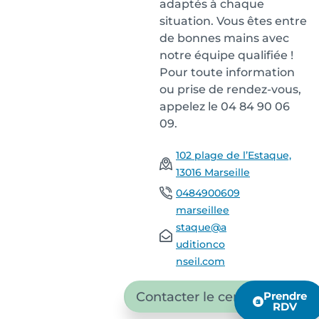
adaptés à chaque
situation. Vous êtes entre
de bonnes mains avec
notre équipe qualifiée !
Pour toute information
ou prise de rendez-vous,
appelez le 04 84 90 06
09.
102 plage de l’Estaque,
13016 Marseille
0484900609
marseillee
staque@a
uditionco
nseil.com
Contacter le centre
Prendre
RDV