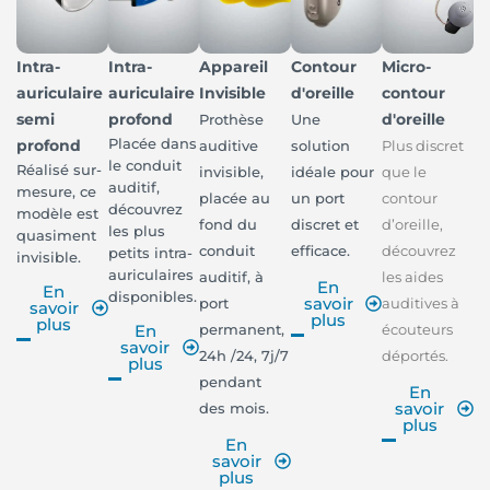
Intra-
Intra-
Appareil
Contour
Micro-
auriculaire
auriculaire
Invisible
d'oreille
contour
semi
profond
d'oreille
Prothèse
Une
Placée dans
profond
auditive
solution
Plus discret
le conduit
Réalisé sur-
invisible,
idéale pour
que le
auditif,
mesure, ce
placée au
un port
contour
découvrez
modèle est
fond du
discret et
d’oreille,
les plus
quasiment
conduit
efficace.
découvrez
petits intra-
invisible.
auriculaires
auditif, à
les aides
En
En
disponibles.
savoir
port
auditives à
savoir
plus
plus
permanent,
écouteurs
En
savoir
24h /24, 7j/7
déportés.
plus
pendant
En
savoir
des mois.
plus
En
savoir
plus