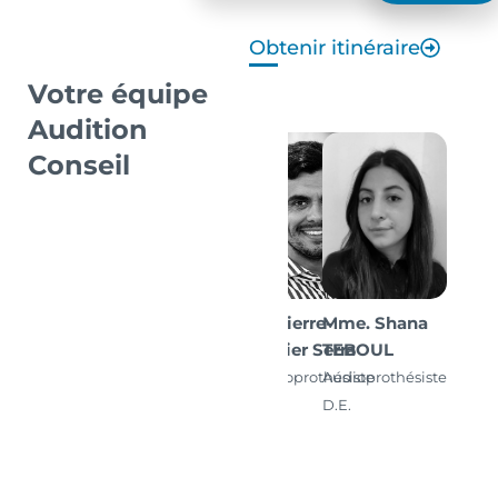
Obtenir itinéraire
Votre équipe
Audition
Conseil
M. Pierre-
Mme. Shana
Olivier Serra
TEBOUL
Audioprothésiste
Audioprothésiste
D.E.
D.E.