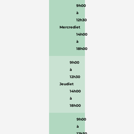
9h00
à
12h30
Mercredi
et
14h00
à
18h00
9h00
à
12h30
Jeudi
et
14h00
à
18h00
9h00
à
12h30