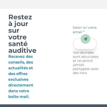
Restez
à jour
Saisir ici votre
sur
email
*
votre
Envoyer
santé
auditive
Vos données
Recevez des
sont sécurisées
et ne seront
conseils, des
jamais
actualités et
partagées avec
des tiers
des offres
exclusives
directement
dans votre
boîte mail.