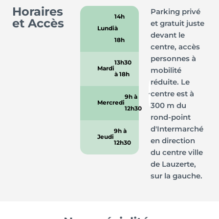
Horaires
Parking privé
14h
et Accès
et gratuit juste
Lundi
à
devant le
18h
centre, accès
personnes à
13h30
Mardi
mobilité
à 18h
réduite. Le
centre est à
9h à
Mercredi
300 m du
12h30
rond-point
d'Intermarché
9h à
Jeudi
en direction
12h30
du centre ville
de Lauzerte,
sur la gauche.