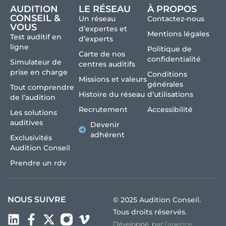
AUDITION
LE RÉSEAU
À PROPOS
CONSEIL &
Un réseau
Contactez-nous
VOUS
d’expertes et
Mentions légales
Test auditif en
d’experts
ligne
Politique de
Carte de nos
confidentialité
Simulateur de
centres auditifs
prise en charge
Conditions
Missions et valeurs
générales
Tout comprendre
Histoire du réseau
d’utilisations
de l’audition
Recrutement
Accessibilité
Les solutions
auditives
Devenir
adhérent
Exclusivités
Audition Conseil
Prendre un rdv
NOUS SUIVRE
© 2025 Audition Conseil.
Tous droits réservés.
Développé par
l’agence