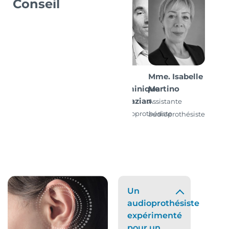
Conseil
Mr.
Mme. Isabelle
Dominique
Martino
Papazian
Assistante
Audioprothésiste
audioprothésiste
D.E.
Un
audioprothésiste
expérimenté
pour un