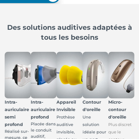
Des solutions auditives adaptées à
tous les besoins
Intra-
Intra-
Appareil
Contour
Micro-
auriculaire
auriculaire
Invisible
d'oreille
contour
semi
profond
d'oreille
Prothèse
Une
Placée dans
profond
auditive
solution
Plus discret
le conduit
Réalisé sur-
invisible,
idéale pour
que le
auditif,
mesure, ce