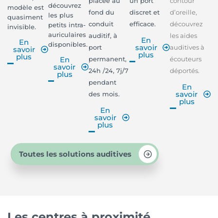
placée au
un port
contour
découvrez
modèle est
fond du
discret et
d’oreille,
les plus
quasiment
conduit
efficace.
découvrez
petits intra-
invisible.
auriculaires
auditif, à
les aides
En
En
disponibles.
savoir
port
auditives à
savoir
plus
plus
permanent,
écouteurs
En
savoir
24h /24, 7j/7
déportés.
plus
pendant
En
savoir
des mois.
plus
En
savoir
plus
Toutes les solutions auditives
Les centres à proximité