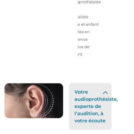
Audioprothésiste
D.E.
Spécialiste
adulte et enfant
Certifiée en
déficience
auditive de
l'enfant
Votre
audioprothésiste,
experte de
l'audition, à
votre écoute