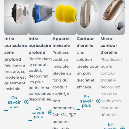
Intra-
Intra-
Appareil
Contour
Micro-
auriculaire
auriculaire
Invisible
d'oreille
contour
semi
profond
d'oreille
Prothèse
Une
Placée dans
profond
auditive
solution
Plus discret
le conduit
Réalisé sur-
invisible,
idéale pour
que le
auditif,
mesure, ce
placée au
un port
contour
découvrez
modèle est
fond du
discret et
d’oreille,
les plus
quasiment
conduit
efficace.
découvrez
petits intra-
invisible.
auriculaires
auditif, à
les aides
En
En
disponibles.
savoir
port
auditives à
savoir
plus
plus
permanent,
écouteurs
En
savoir
24h /24, 7j/7
déportés.
plus
pendant
En
savoir
des mois.