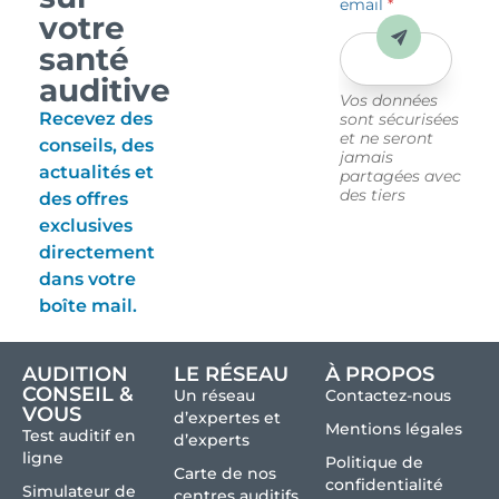
email
*
votre
Envoyer
santé
auditive
Vos données
Recevez des
sont sécurisées
et ne seront
conseils, des
jamais
actualités et
partagées avec
des tiers
des offres
exclusives
directement
dans votre
boîte mail.
AUDITION
LE RÉSEAU
À PROPOS
CONSEIL &
Un réseau
Contactez-nous
VOUS
d’expertes et
Mentions légales
Test auditif en
d’experts
ligne
Politique de
Carte de nos
confidentialité
Simulateur de
centres auditifs