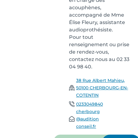
en charge des
acouphènes,
accompagné de Mme
Élise Fleury, assistante
audioprothésiste.
Pour tout
renseignement ou prise
de rendez-vous,
contactez nous au 02 33
04 98 40.
38 Rue Albert Mahieu,
50100 CHERBOURG-EN-
COTENTIN
0233049840
cherbourg
@audition
conseil.fr