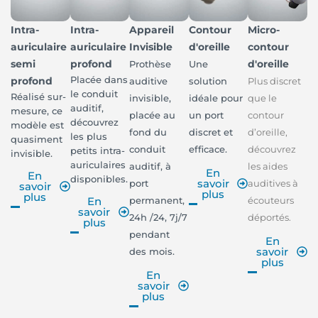
Intra-
Intra-
Appareil
Contour
Micro-
auriculaire
auriculaire
Invisible
d'oreille
contour
semi
profond
d'oreille
Prothèse
Une
Placée dans
profond
auditive
solution
Plus discret
le conduit
Réalisé sur-
invisible,
idéale pour
que le
auditif,
mesure, ce
placée au
un port
contour
découvrez
modèle est
fond du
discret et
d’oreille,
les plus
quasiment
conduit
efficace.
découvrez
petits intra-
invisible.
auriculaires
auditif, à
les aides
En
En
disponibles.
savoir
port
auditives à
savoir
plus
plus
permanent,
écouteurs
En
savoir
24h /24, 7j/7
déportés.
plus
pendant
En
savoir
des mois.
plus
En
savoir
plus