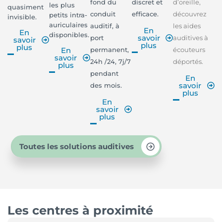
fond du
discret et
d’oreille,
les plus
quasiment
conduit
efficace.
découvrez
petits intra-
invisible.
auriculaires
auditif, à
les aides
En
En
disponibles.
savoir
port
auditives à
savoir
plus
plus
permanent,
écouteurs
En
savoir
24h /24, 7j/7
déportés.
plus
pendant
En
savoir
des mois.
plus
En
savoir
plus
Toutes les solutions auditives
Les centres à proximité