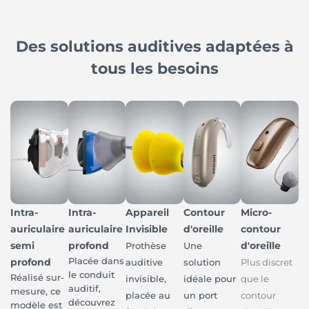
Des solutions auditives adaptées à
tous les besoins
Intra-
Intra-
Appareil
Contour
Micro-
auriculaire
auriculaire
Invisible
d'oreille
contour
semi
profond
d'oreille
Prothèse
Une
Placée dans
profond
auditive
solution
Plus discret
le conduit
Réalisé sur-
invisible,
idéale pour
que le
auditif,
mesure, ce
placée au
un port
contour
découvrez
modèle est