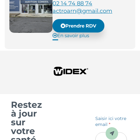
02 14 74 88 74
actroarn@gmail.com
Prendre RDV
En savoir plus
Restez
à jour
Saisir ici votre
sur
email
*
votre
Envoyer
santé