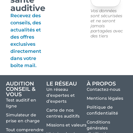
auditive
Vos données
Recevez des
sont sécurisées
et ne seront
conseils, des
jamais
actualités et
partagées avec
des tiers
des offres
exclusives
directement
dans votre
boîte mail.
AUDITION
LE RÉSEAU
À PROPOS
CONSEIL &
Un réseau
Contactez-nous
VOUS
d’expertes et
Mentions légales
Test auditif en
d’experts
ligne
Politique de
Carte de nos
confidentialité
Simulateur de
centres auditifs
prise en charge
Conditions
Missions et valeurs
générales
Tout comprendre