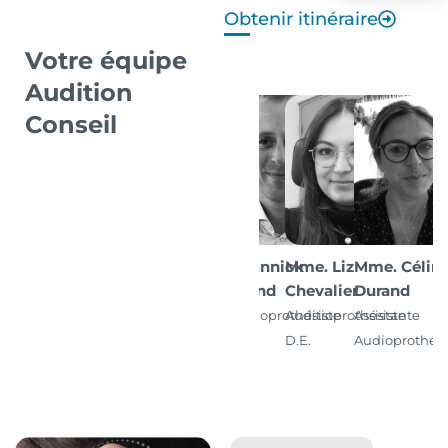
Obtenir itinéraire
Votre équipe
Audition
Conseil
M. Yannick
Mme. Liz
Mme. Célin
Durand
Chevalier
Durand
Auditioprothésiste
Auditioprothésiste
Assistante
D.E.
D.E.
Audioprothési