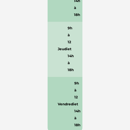
14h
à
18h
9h
à
12
Jeudi
et
14h
à
18h
9h
à
12
Vendredi
et
14h
à
18h