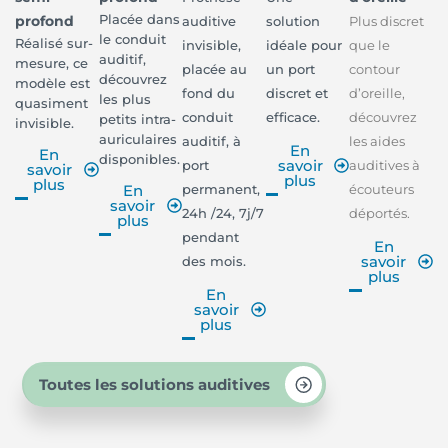
Placée dans
profond
auditive
solution
Plus discret
le conduit
Réalisé sur-
invisible,
idéale pour
que le
auditif,
mesure, ce
placée au
un port
contour
découvrez
modèle est
fond du
discret et
d’oreille,
les plus
quasiment
conduit
efficace.
découvrez
petits intra-
invisible.
auriculaires
auditif, à
les aides
En
En
disponibles.
savoir
port
auditives à
savoir
plus
plus
permanent,
écouteurs
En
savoir
24h /24, 7j/7
déportés.
plus
pendant
En
savoir
des mois.
plus
En
savoir
plus
Toutes les solutions auditives