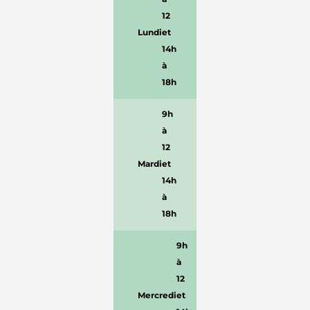
12
Lundi
et
14h
à
18h
9h
à
12
Mardi
et
14h
à
18h
9h
à
12
Mercredi
et