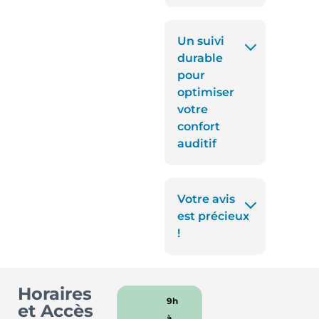
Un suivi
durable
pour
optimiser
votre
confort
auditif
Votre avis
est précieux
!
Horaires
9h
et Accès
à