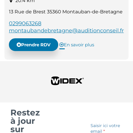
20.4 km
13 Rue de Brest 35360 Montauban-de-Bretagne
0299063268
montaubandebretagne@auditionconseil.fr
Prendre RDV
En savoir plus
Restez
à jour
Saisir ici votre
sur
email
*