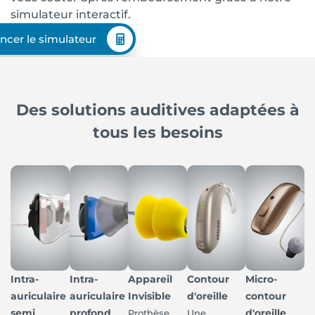
simulateur interactif.
ncer le simulateur
Des solutions auditives adaptées à
tous les besoins
Intra-
Intra-
Appareil
Contour
Micro-
auriculaire
auriculaire
Invisible
d'oreille
contour
semi
profond
d'oreille
Prothèse
Une