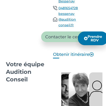
Bessenay
0481654728
bessenay
@audition
conseil.fr
Contacter le centre
Prendre
RDV
Obtenir itinéraire
Votre équipe
Audition
Conseil