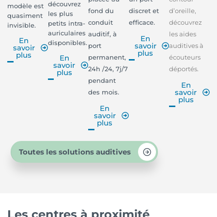
découvrez
modèle est
fond du
discret et
d’oreille,
les plus
quasiment
conduit
efficace.
découvrez
petits intra-
invisible.
auriculaires
auditif, à
les aides
En
En
disponibles.
savoir
port
auditives à
savoir
plus
plus
permanent,
écouteurs
En
savoir
24h /24, 7j/7
déportés.
plus
pendant
En
savoir
des mois.
plus
En
savoir
plus
Toutes les solutions auditives
Les centres à proximité