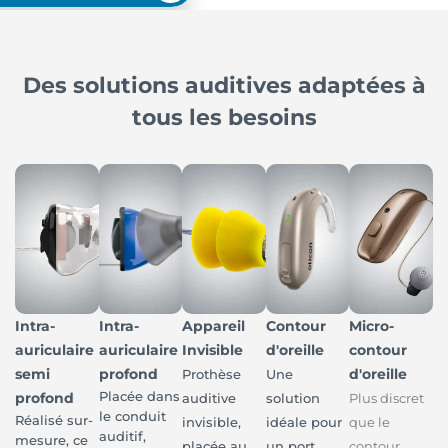
Des solutions auditives adaptées à
tous les besoins
Intra-
Intra-
Appareil
Contour
Micro-
auriculaire
auriculaire
Invisible
d'oreille
contour
semi
profond
d'oreille
Prothèse
Une
Placée dans
profond
auditive
solution
Plus discret
le conduit
Réalisé sur-
invisible,
idéale pour
que le
auditif,
mesure, ce
placée au
un port
contour