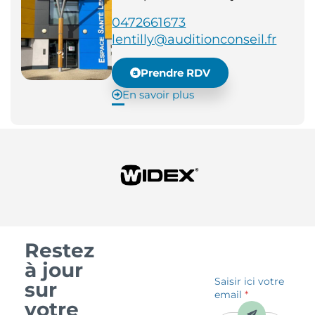
0472661673
lentilly@auditionconseil.fr
Prendre RDV
En savoir plus
Restez
à jour
Saisir ici votre
sur
email
*
votre