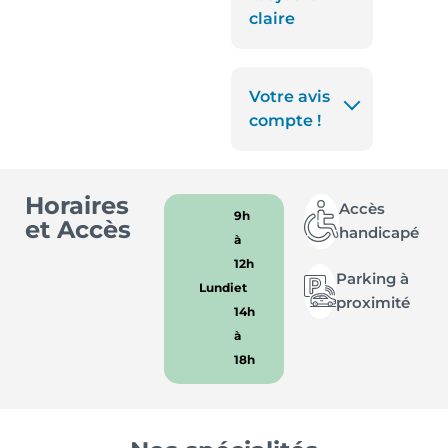
claire
Votre avis
compte !
Horaires
Accès
9h
et Accès
handicapé
à
12h
Parking à
Lundi
et
proximité
14h
à
18h