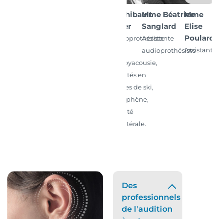
M. Thibault
Mme Béatrice
Mme
Tixier
Sanglard
Elise
Poulard
Audioprothésiste
Assistante
Assistante
D.E.
audioprothésiste
Presbyacousie,
Surdités en
pentes de ski,
Acouphène,
Surdité
unilatérale.
Des
professionnels
de l'audition