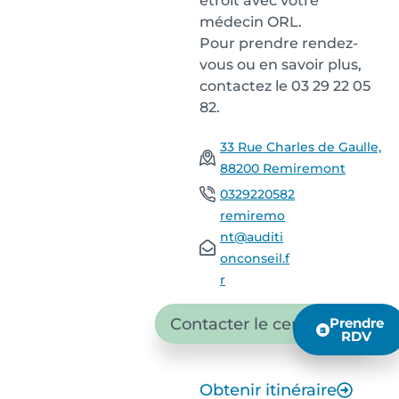
étroit avec votre
médecin ORL.
Pour prendre rendez-
vous ou en savoir plus,
contactez le 03 29 22 05
82.
33 Rue Charles de Gaulle,
88200 Remiremont
0329220582
remiremo
nt@auditi
onconseil.f
r
Contacter le centre
Prendre
RDV
Obtenir itinéraire