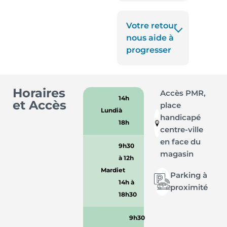
Votre retour
nous aide à
progresser
Horaires
Accès PMR,
14h
et Accès
place
Lundi
à
handicapé
18h
centre-ville
en face du
9h30
magasin
à 12h
Mardi
et
Parking à
14h à
proximité
18h30
9h30