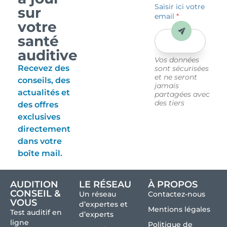
Saisir ici votre
sur
email
*
votre
Envoyer
santé
auditive
Vos données
Recevez des
sont sécurisées
et ne seront
conseils, des
jamais
actualités et
partagées avec
des tiers
des offres
exclusives
directement
dans votre
boîte mail.
AUDITION
LE RÉSEAU
À PROPOS
CONSEIL &
Un réseau
Contactez-nous
VOUS
d’expertes et
Mentions légales
Test auditif en
d’experts
ligne
Politique de