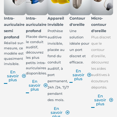
Intra-
Intra-
Appareil
Contour
Micro-
auriculaire
auriculaire
Invisible
d'oreille
contour
semi
profond
d'oreille
Prothèse
Une
Placée dans
profond
auditive
solution
Plus discret
le conduit
Réalisé sur-
invisible,
idéale pour
que le
auditif,
mesure, ce
placée au
un port
contour
découvrez
modèle est
fond du
discret et
d’oreille,
les plus
quasiment
conduit
efficace.
découvrez
petits intra-
invisible.
auriculaires
auditif, à
les aides
En
En
disponibles.
savoir
port
auditives à
savoir
plus
plus
permanent,
écouteurs
En
savoir
24h /24, 7j/7
déportés.
plus
pendant
En
savoir
des mois.
plus
En
savoir
plus