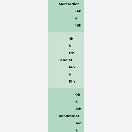
Mercredi
et
14h
à
19h
9h
à
12h
Jeudi
et
14h
à
19h
9h
à
12h
Vendredi
et
14h
à