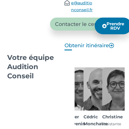
e@auditio
nconseil.fr
Contacter le centre
Prendre
RDV
Obtenir itinéraire
Votre équipe
Audition
Conseil
Xavier
Cédric
Christine
Thevenin
Monchatre
Assistante