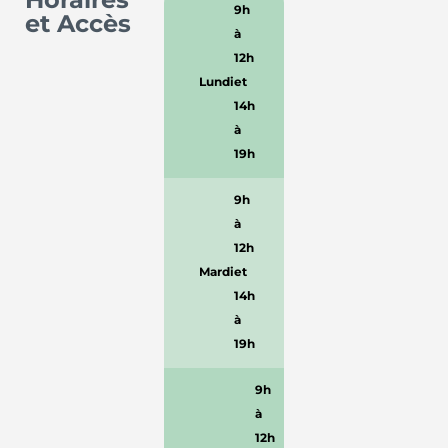
9h
et Accès
à
12h
Lundi
et
14h
à
19h
9h
à
12h
Mardi
et
14h
à
19h
9h
à
12h