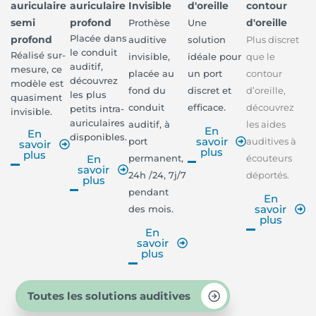
auriculaire
auriculaire
Invisible
d'oreille
contour
semi
profond
d'oreille
Prothèse
Une
Placée dans
profond
auditive
solution
Plus discret
le conduit
Réalisé sur-
invisible,
idéale pour
que le
auditif,
mesure, ce
placée au
un port
contour
découvrez
modèle est
fond du
discret et
d’oreille,
les plus
quasiment
conduit
efficace.
découvrez
petits intra-
invisible.
auriculaires
auditif, à
les aides
En
En
disponibles.
savoir
port
auditives à
savoir
plus
plus
permanent,
écouteurs
En
savoir
24h /24, 7j/7
déportés.
plus
pendant
En
savoir
des mois.
plus
En
savoir
plus
Toutes les solutions auditives