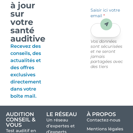
à jour
Saisir ici votre
sur
email
*
votre
Envoyer
santé
auditive
Vos données
Recevez des
sont sécurisées
et ne seront
conseils, des
jamais
actualités et
partagées avec
des tiers
des offres
exclusives
directement
dans votre
boîte mail.
AUDITION
LE RÉSEAU
À PROPOS
CONSEIL &
Un réseau
Contactez-nous
VOUS
d’expertes et
Mentions légales
Test auditif en
d’experts