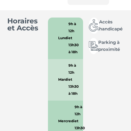
Horaires
Accès
9h à
et Accès
handicapé
12h
Lundi
et
Parking à
13h30
proximité
à 18h
9h à
12h
Mardi
et
13h30
à 18h
9h à
12h
Mercredi
et
13h30