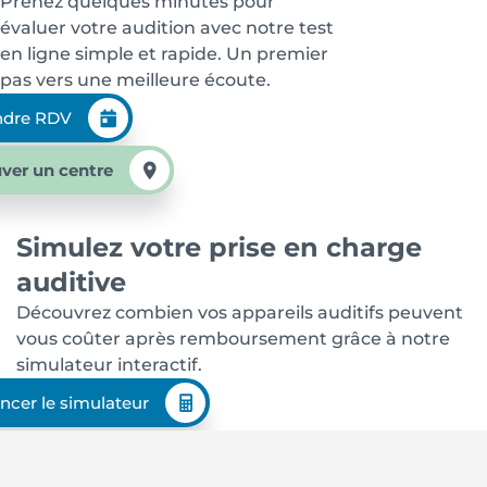
Prenez quelques minutes pour
évaluer votre audition avec notre test
en ligne simple et rapide. Un premier
pas vers une meilleure écoute.
ndre RDV
ver un centre
Simulez votre prise en charge
auditive
Découvrez combien vos appareils auditifs peuvent
vous coûter après remboursement grâce à notre
simulateur interactif.
ncer le simulateur