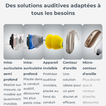
Des solutions auditives adaptées à
tous les besoins
Intra-
Intra-
Appareil
Contour
Micro-
auriculaire
auriculaire
Invisible
d'oreille
contour
semi
profond
d'oreille
Prothèse
Une
Placée dans
profond
auditive
solution
Plus discret
le conduit
Réalisé sur-
invisible,
idéale pour
que le
auditif,
mesure, ce
placée au
un port
contour
découvrez
modèle est
fond du
discret et
d’oreille,
les plus
quasiment
conduit
efficace.
découvrez
petits intra-
invisible.