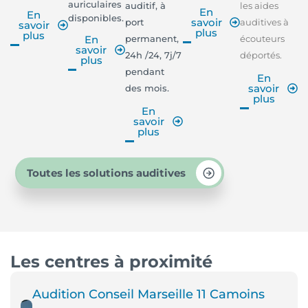
auriculaires
auditif, à
les aides
En
En
disponibles.
savoir
port
auditives à
savoir
plus
plus
permanent,
écouteurs
En
savoir
24h /24, 7j/7
déportés.
plus
pendant
En
savoir
des mois.
plus
En
savoir
plus
Toutes les solutions auditives
Les centres à proximité
Audition Conseil Marseille 11 Camoins