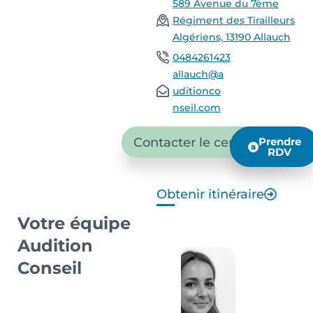
589 Avenue du 7ème
Régiment des Tirailleurs
Algériens, 13190 Allauch
0484261423
allauch@a
uditionco
nseil.com
Contacter le centre
Prendre
RDV
Obtenir itinéraire
Votre équipe
Audition
Conseil