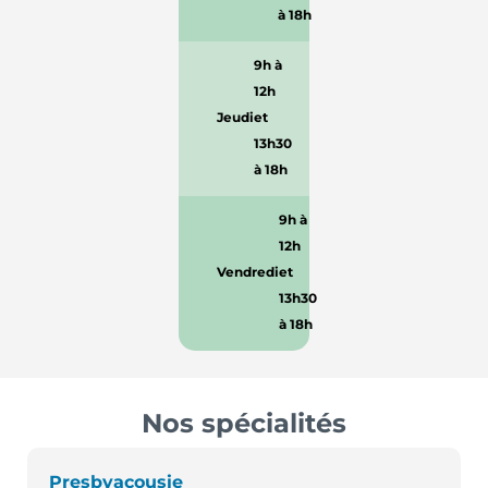
à 18h
9h à
12h
Jeudi
et
13h30
à 18h
9h à
12h
Vendredi
et
13h30
à 18h
Nos spécialités
Presbyacousie