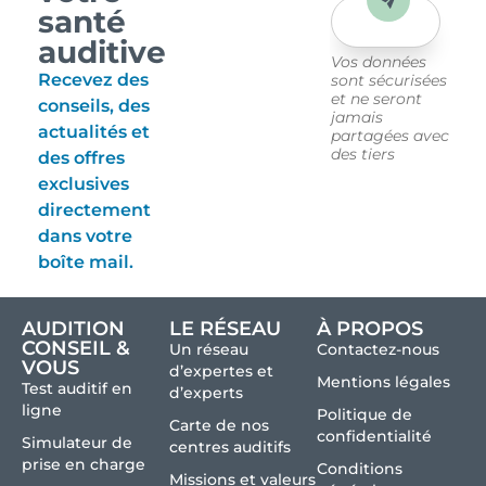
Envoyer
santé
auditive
Vos données
Recevez des
sont sécurisées
et ne seront
conseils, des
jamais
actualités et
partagées avec
des tiers
des offres
exclusives
directement
dans votre
boîte mail.
AUDITION
LE RÉSEAU
À PROPOS
CONSEIL &
Un réseau
Contactez-nous
VOUS
d’expertes et
Mentions légales
Test auditif en
d’experts
ligne
Politique de
Carte de nos
confidentialité
Simulateur de
centres auditifs
prise en charge
Conditions
Missions et valeurs