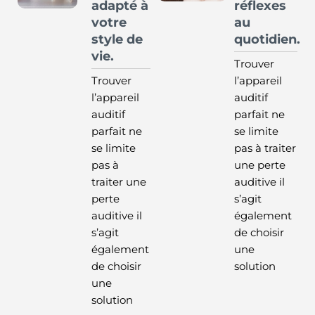
adapté à
réflexes
votre
au
style de
quotidien.
vie.
Trouver
Trouver
l’appareil
l’appareil
auditif
auditif
parfait ne
parfait ne
se limite
se limite
pas à traiter
pas à
une perte
traiter une
auditive il
perte
s’agit
auditive il
également
s’agit
de choisir
également
une
de choisir
solution
une
solution