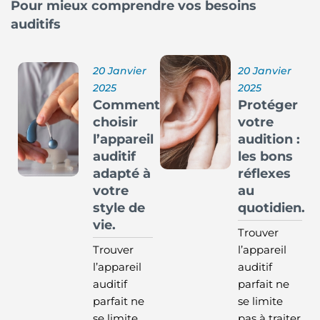
Pour mieux comprendre vos besoins
auditifs
20 Janvier
20 Janvier
2025
2025
Comment
Protéger
choisir
votre
l’appareil
audition :
auditif
les bons
adapté à
réflexes
votre
au
style de
quotidien.
vie.
Trouver
Trouver
l’appareil
l’appareil
auditif
auditif
parfait ne
parfait ne
se limite
se limite
pas à traiter