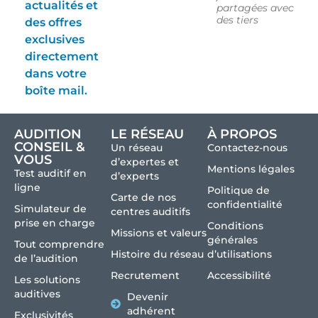
actualités et
partagées avec
des tiers
des offres
exclusives
directement
dans votre
boîte mail.
AUDITION
LE RÉSEAU
À PROPOS
CONSEIL &
Un réseau
Contactez-nous
VOUS
d’expertes et
Mentions légales
Test auditif en
d’experts
ligne
Politique de
Carte de nos
confidentialité
Simulateur de
centres auditifs
prise en charge
Conditions
Missions et valeurs
générales
Tout comprendre
Histoire du réseau
d’utilisations
de l’audition
Recrutement
Accessibilité
Les solutions
auditives
Devenir
adhérent
Exclusivités