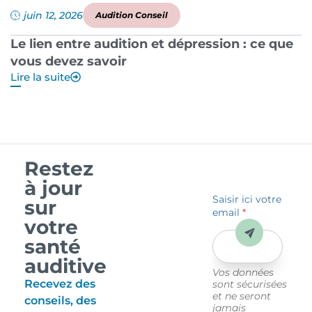
juin 12, 2026
Audition Conseil
Le lien entre audition et dépression : ce que
P
vous devez savoir
a
Lire la suite
Li
Restez
à jour
Saisir ici votre
sur
email
*
votre
Envoyer
santé
auditive
Vos données
Recevez des
sont sécurisées
et ne seront
conseils, des
jamais