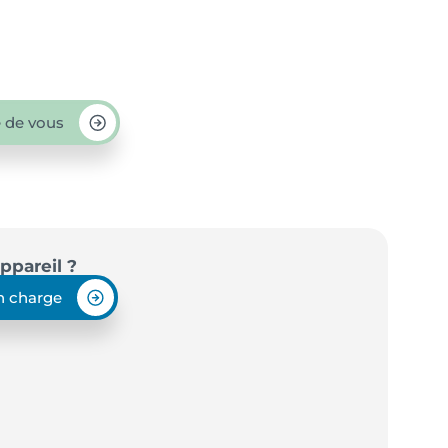
 de vous
ppareil ?
en charge