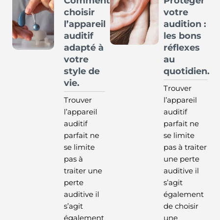
Comment
Protéger
choisir
votre
l’appareil
audition :
auditif
les bons
adapté à
réflexes
votre
au
style de
quotidien.
vie.
Trouver
Trouver
l’appareil
l’appareil
auditif
auditif
parfait ne
parfait ne
se limite
se limite
pas à traiter
pas à
une perte
traiter une
auditive il
perte
s’agit
auditive il
également
s’agit
de choisir
également
une