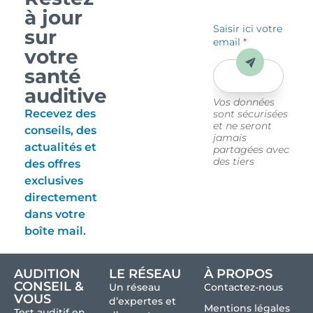
à jour
Saisir ici votre
sur
email
*
votre
Envoyer
santé
auditive
Vos données
Recevez des
sont sécurisées
et ne seront
conseils, des
jamais
actualités et
partagées avec
des tiers
des offres
exclusives
directement
dans votre
boîte mail.
AUDITION
LE RÉSEAU
À PROPOS
CONSEIL &
Un réseau
Contactez-nous
VOUS
d’expertes et
Mentions légales
Test auditif en