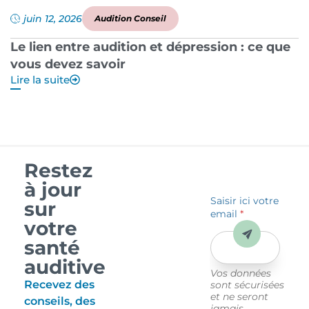
juin 12, 2026
Audition Conseil
Le lien entre audition et dépression : ce que
P
vous devez savoir
a
Lire la suite
Li
Restez
à jour
Saisir ici votre
sur
email
*
votre
Envoyer
santé
auditive
Vos données
Recevez des
sont sécurisées
et ne seront
conseils, des
jamais