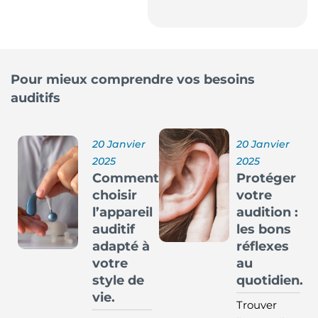
Pour mieux comprendre vos besoins
auditifs
20 Janvier
20 Janvier
2025
2025
Comment
Protéger
choisir
votre
l’appareil
audition :
auditif
les bons
adapté à
réflexes
votre
au
style de
quotidien.
vie.
Trouver