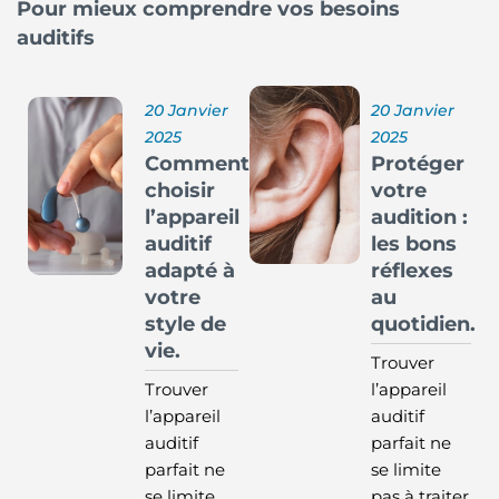
Pour mieux comprendre vos besoins
auditifs
20 Janvier
20 Janvier
2025
2025
Comment
Protéger
choisir
votre
l’appareil
audition :
auditif
les bons
adapté à
réflexes
votre
au
style de
quotidien.
vie.
Trouver
Trouver
l’appareil
l’appareil
auditif
auditif
parfait ne
parfait ne
se limite
se limite
pas à traiter